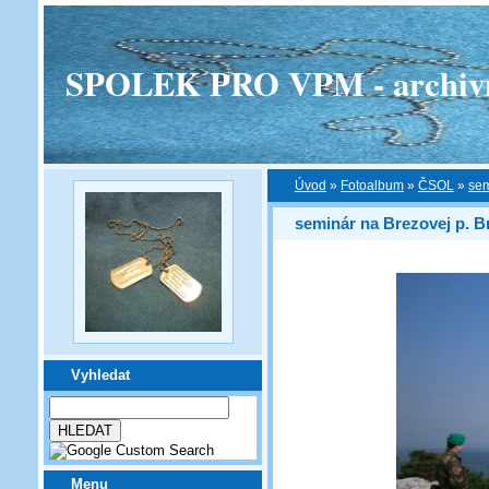
SPOLEK PRO VPM - archivní v
Úvod
»
Fotoalbum
»
ČSOL
»
sem
seminár na Brezovej p. 
Vyhledat
Menu