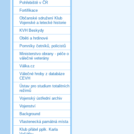
Pohřebiště v ČR
Fortifikace
Občanské sdružení Klub
Vojenské a letecké historie
KVH Beskydy
Oběti a hrdinové
Pomníky četníků, policistů
Ministerstvo obrany - péče o
válečné veterány
Válka.cz
Válečné hroby z databáze
CEVH
Ústav pro studium totalitních
režimů
Vojenský ústřední archiv
Vojenství
Background
Vlastenecká památná místa
Klub přátel pplk. Karla
Vašátky