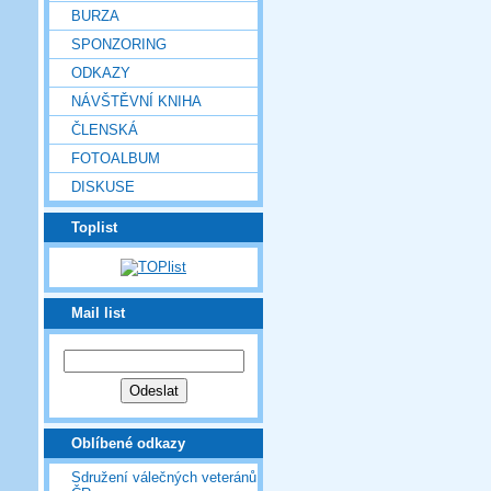
BURZA
SPONZORING
ODKAZY
NÁVŠTĚVNÍ KNIHA
ČLENSKÁ
FOTOALBUM
DISKUSE
Toplist
Mail list
Oblíbené odkazy
Sdružení válečných veteránů