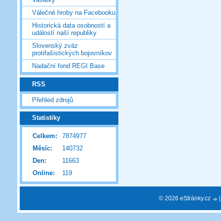
Válečné hroby na Facebooku
Historická data osobností a
událostí naší republiky
Slovenský zväz
protifašistických bojovníkov
Nadační fond REGI Base
RSS
Přehled zdrojů
Statistiky
Celkem:
7874977
Měsíc:
140732
Den:
11663
Online:
119
© 2026 eStránky.cz