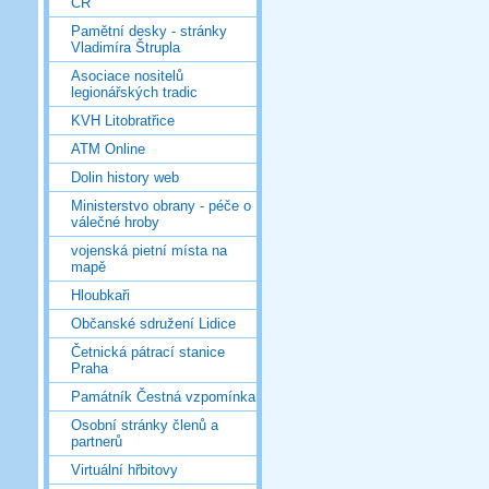
ČR
Pamětní desky - stránky
Vladimíra Štrupla
Asociace nositelů
legionářských tradic
KVH Litobratřice
ATM Online
Dolin history web
Ministerstvo obrany - péče o
válečné hroby
vojenská pietní místa na
mapě
Hloubkaři
Občanské sdružení Lidice
Četnická pátrací stanice
Praha
Památník Čestná vzpomínka
Osobní stránky členů a
partnerů
Virtuální hřbitovy