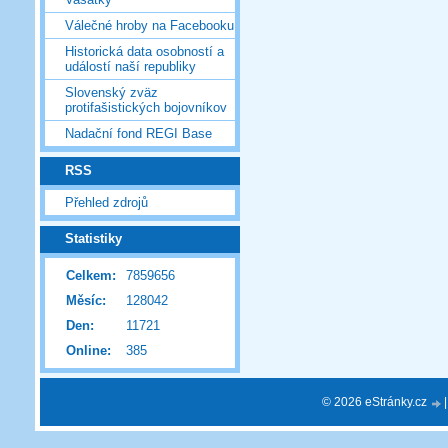
Válečné hroby na Facebooku
Historická data osobností a
událostí naší republiky
Slovenský zväz
protifašistických bojovníkov
Nadační fond REGI Base
RSS
Přehled zdrojů
Statistiky
Celkem:
7859656
Měsíc:
128042
Den:
11721
Online:
385
© 2026 eStránky.cz