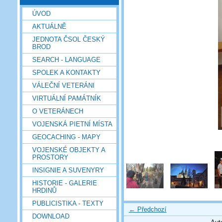
ÚVOD
AKTUÁLNĚ
JEDNOTA ČSOL ČESKÝ
BROD
SEARCH - LANGUAGE
SPOLEK A KONTAKTY
VÁLEČNÍ VETERÁNI
VIRTUÁLNÍ PAMÁTNÍK
O VETERÁNECH
VOJENSKÁ PIETNÍ MÍSTA
GEOCACHING - MAPY
VOJENSKÉ OBJEKTY A
PROSTORY
INSIGNIE A SUVENYRY
HISTORIE - GALERIE
HRDINŮ
PUBLICISTIKA - TEXTY
← Předchozí
DOWNLOAD