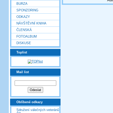
Aut
BURZA
SPONZORING
ODKAZY
NÁVŠTĚVNÍ KNIHA
ČLENSKÁ
FOTOALBUM
DISKUSE
Toplist
Mail list
Oblíbené odkazy
Sdružení válečných veteránů