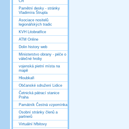
ČR
Pamětní desky - stránky
Vladimíra Štrupla
Asociace nositelů
legionářských tradic
KVH Litobratřice
ATM Online
Dolin history web
Ministerstvo obrany - péče o
válečné hroby
vojenská pietní místa na
mapě
Hloubkaři
Občanské sdružení Lidice
Četnická pátrací stanice
Praha
Památník Čestná vzpomínka
Osobní stránky členů a
partnerů
Virtuální hřbitovy