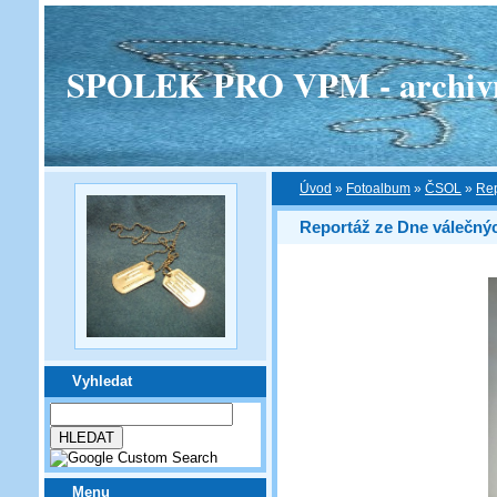
SPOLEK PRO VPM - archivní v
Úvod
»
Fotoalbum
»
ČSOL
»
Rep
Reportáž ze Dne válečnýc
Vyhledat
Menu