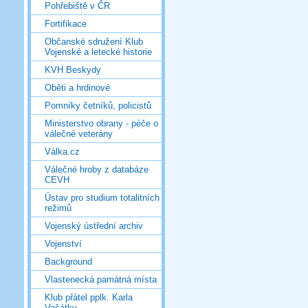
Pohřebiště v ČR
Fortifikace
Občanské sdružení Klub
Vojenské a letecké historie
KVH Beskydy
Oběti a hrdinové
Pomníky četníků, policistů
Ministerstvo obrany - péče o
válečné veterány
Válka.cz
Válečné hroby z databáze
CEVH
Ústav pro studium totalitních
režimů
Vojenský ústřední archiv
Vojenství
Background
Vlastenecká památná místa
Klub přátel pplk. Karla
Vašátky