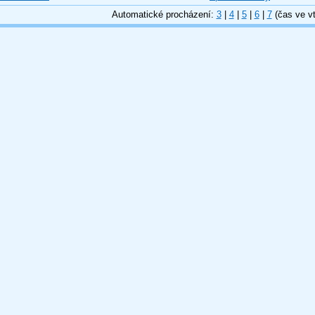
Automatické procházení:
3
|
4
|
5
|
6
|
7
(čas ve vt