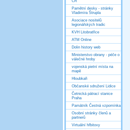
ČR
Pamětní desky - stránky
Vladimíra Štrupla
Asociace nositelů
legionářských tradic
KVH Litobratřice
ATM Online
Dolin history web
Ministerstvo obrany - péče o
válečné hroby
vojenská pietní místa na
mapě
Hloubkaři
Občanské sdružení Lidice
Četnická pátrací stanice
Praha
Památník Čestná vzpomínka
Osobní stránky členů a
partnerů
Virtuální hřbitovy