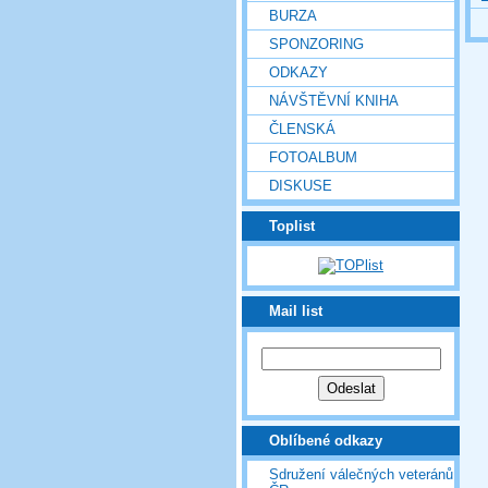
BURZA
SPONZORING
ODKAZY
NÁVŠTĚVNÍ KNIHA
ČLENSKÁ
FOTOALBUM
DISKUSE
Toplist
Mail list
Oblíbené odkazy
Sdružení válečných veteránů