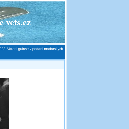
 vets.cz
023. Vareni gulase v podani madarskych