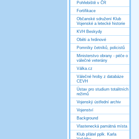
Pohřebiště v ČR
Fortifikace
Občanské sdružení Klub
Vojenské a letecké historie
KVH Beskydy
Oběti a hrdinové
Pomníky četníků, policistů
Ministerstvo obrany - péče o
válečné veterány
Válka.cz
Válečné hroby z databáze
CEVH
Ústav pro studium totalitních
režimů
Vojenský ústřední archiv
Vojenství
Background
Vlastenecká památná místa
Klub přátel pplk. Karla
Vašátky