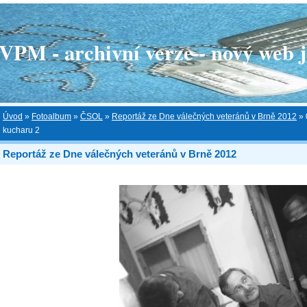
 - archivní verze - nový web je
Úvod
»
Fotoalbum
»
ČSOL
»
Reportáž ze Dne válečných veteránů v Brně 2012
»
kucharu 2
Reportáž ze Dne válečných veteránů v Brně 2012