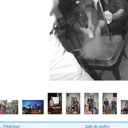
← Předchozí
Zpět do složky