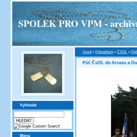
SPOLEK PRO VPM - archivní v
Úvod
»
Fotoalbum
»
ČSOL
»
Púť
Púť ČsOL do Arrasu a D
Vyhledat
Menu