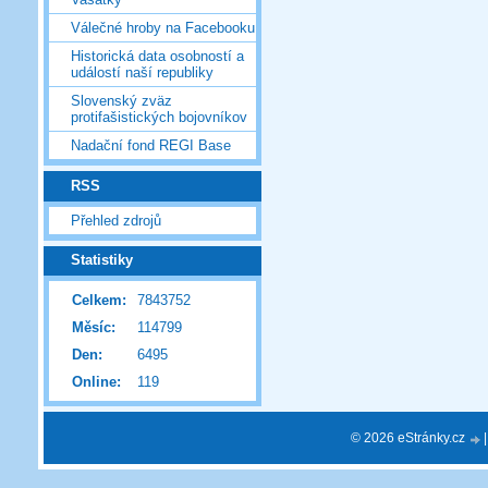
Válečné hroby na Facebooku
Historická data osobností a
událostí naší republiky
Slovenský zväz
protifašistických bojovníkov
Nadační fond REGI Base
RSS
Přehled zdrojů
Statistiky
Celkem:
7843752
Měsíc:
114799
Den:
6495
Online:
119
© 2026 eStránky.cz