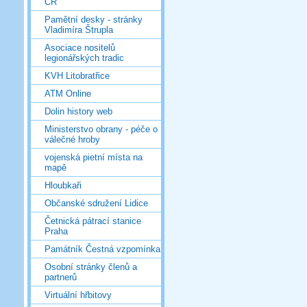
ČR
Pamětní desky - stránky
Vladimíra Štrupla
Asociace nositelů
legionářských tradic
KVH Litobratřice
ATM Online
Dolin history web
Ministerstvo obrany - péče o
válečné hroby
vojenská pietní místa na
mapě
Hloubkaři
Občanské sdružení Lidice
Četnická pátrací stanice
Praha
Památník Čestná vzpomínka
Osobní stránky členů a
partnerů
Virtuální hřbitovy