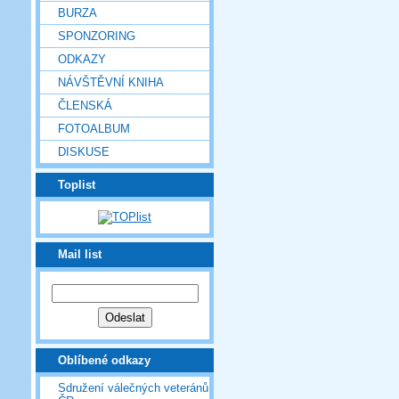
BURZA
SPONZORING
ODKAZY
NÁVŠTĚVNÍ KNIHA
ČLENSKÁ
FOTOALBUM
DISKUSE
Toplist
Mail list
Oblíbené odkazy
Sdružení válečných veteránů