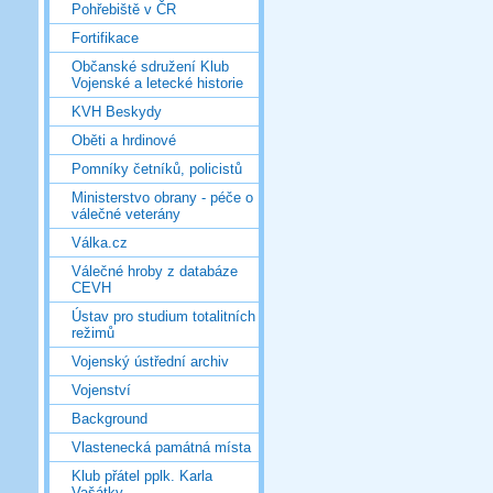
Pohřebiště v ČR
Fortifikace
Občanské sdružení Klub
Vojenské a letecké historie
KVH Beskydy
Oběti a hrdinové
Pomníky četníků, policistů
Ministerstvo obrany - péče o
válečné veterány
Válka.cz
Válečné hroby z databáze
CEVH
Ústav pro studium totalitních
režimů
Vojenský ústřední archiv
Vojenství
Background
Vlastenecká památná místa
Klub přátel pplk. Karla
Vašátky