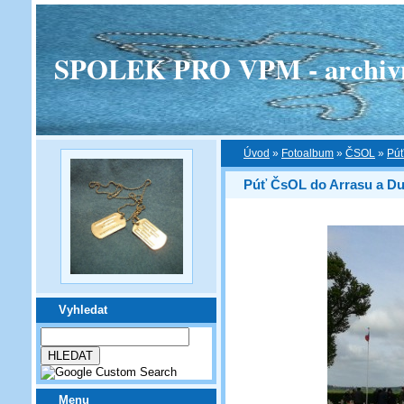
SPOLEK PRO VPM - archivní v
Úvod
»
Fotoalbum
»
ČSOL
»
Púť
Púť ČsOL do Arrasu a D
Vyhledat
Menu