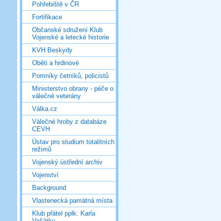
Pohřebiště v ČR
Fortifikace
Občanské sdružení Klub
Vojenské a letecké historie
KVH Beskydy
Oběti a hrdinové
Pomníky četníků, policistů
Ministerstvo obrany - péče o
válečné veterány
Válka.cz
Válečné hroby z databáze
CEVH
Ústav pro studium totalitních
režimů
Vojenský ústřední archiv
Vojenství
Background
Vlastenecká památná místa
Klub přátel pplk. Karla
Vašátky