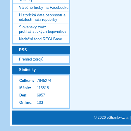
Válečné hroby na Facebooku
Historická data osobností a
událostí naší republiky
Slovenský zväz
protifašistických bojovníkov
Nadační fond REGI Base
RSS
Přehled zdrojů
Statistiky
Celkem:
7845274
Měsíc:
115818
Den:
6957
Online:
103
© 2026 eStránky.cz