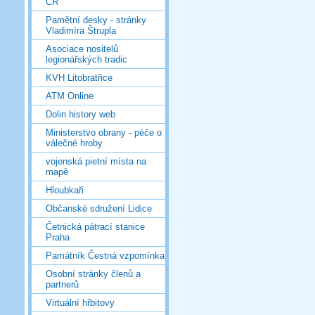
ČR
Pamětní desky - stránky
Vladimíra Štrupla
Asociace nositelů
legionářských tradic
KVH Litobratřice
ATM Online
Dolin history web
Ministerstvo obrany - péče o
válečné hroby
vojenská pietní místa na
mapě
Hloubkaři
Občanské sdružení Lidice
Četnická pátrací stanice
Praha
Památník Čestná vzpomínka
Osobní stránky členů a
partnerů
Virtuální hřbitovy