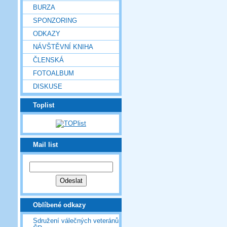
BURZA
SPONZORING
ODKAZY
NÁVŠTĚVNÍ KNIHA
ČLENSKÁ
FOTOALBUM
DISKUSE
Toplist
Mail list
Oblíbené odkazy
Sdružení válečných veteránů