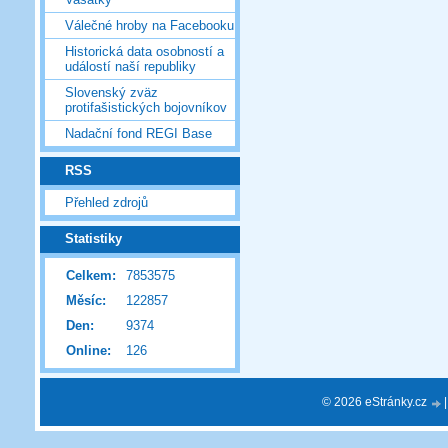
Válečné hroby na Facebooku
Historická data osobností a
událostí naší republiky
Slovenský zväz
protifašistických bojovníkov
Nadační fond REGI Base
RSS
Přehled zdrojů
Statistiky
Celkem:
7853575
Měsíc:
122857
Den:
9374
Online:
126
© 2026 eStránky.cz