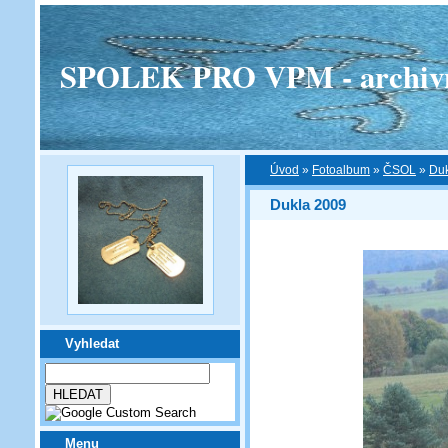
SPOLEK PRO VPM - archivní v
Úvod
»
Fotoalbum
»
ČSOL
»
Duk
Dukla 2009
Vyhledat
Menu