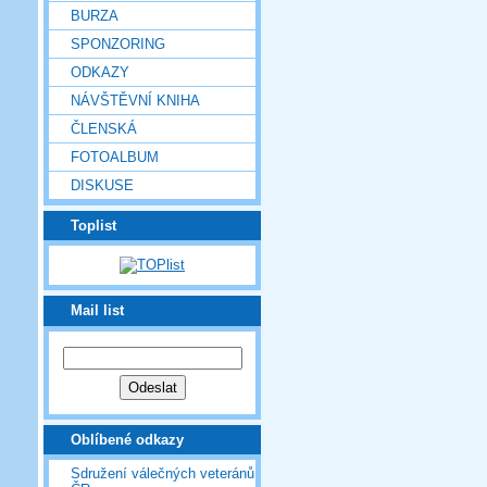
BURZA
SPONZORING
ODKAZY
NÁVŠTĚVNÍ KNIHA
ČLENSKÁ
FOTOALBUM
DISKUSE
Toplist
Mail list
Oblíbené odkazy
Sdružení válečných veteránů