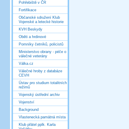
Pohřebiště v ČR
Fortifikace
Občanské sdružení Klub
Vojenské a letecké historie
KVH Beskydy
Oběti a hrdinové
Pomníky četníků, policistů
Ministerstvo obrany - péče o
válečné veterány
Válka.cz
Válečné hroby z databáze
CEVH
Ústav pro studium totalitních
režimů
Vojenský ústřední archiv
Vojenství
Background
Vlastenecká památná místa
Klub přátel pplk. Karla
Vašátky