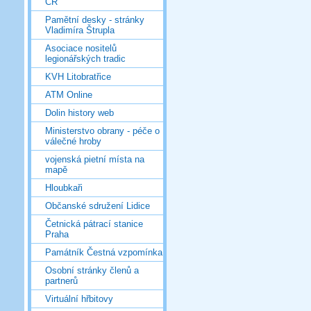
ČR
Pamětní desky - stránky
Vladimíra Štrupla
Asociace nositelů
legionářských tradic
KVH Litobratřice
ATM Online
Dolin history web
Ministerstvo obrany - péče o
válečné hroby
vojenská pietní místa na
mapě
Hloubkaři
Občanské sdružení Lidice
Četnická pátrací stanice
Praha
Památník Čestná vzpomínka
Osobní stránky členů a
partnerů
Virtuální hřbitovy