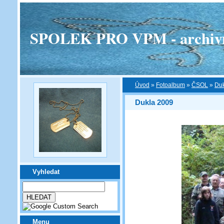
SPOLEK PRO VPM - archivní v
Úvod
»
Fotoalbum
»
ČSOL
»
Duk
Dukla 2009
Vyhledat
Menu