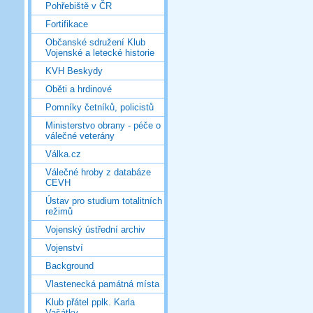
Pohřebiště v ČR
Fortifikace
Občanské sdružení Klub
Vojenské a letecké historie
KVH Beskydy
Oběti a hrdinové
Pomníky četníků, policistů
Ministerstvo obrany - péče o
válečné veterány
Válka.cz
Válečné hroby z databáze
CEVH
Ústav pro studium totalitních
režimů
Vojenský ústřední archiv
Vojenství
Background
Vlastenecká památná místa
Klub přátel pplk. Karla
Vašátky