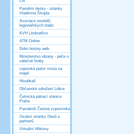
ČR
Pamětní desky - stránky
Vladimíra Štrupla
Asociace nositelů
legionářských tradic
KVH Litobratřice
ATM Online
Dolin history web
Ministerstvo obrany - péče o
válečné hroby
vojenská pietní místa na
mapě
Hloubkaři
Občanské sdružení Lidice
Četnická pátrací stanice
Praha
Památník Čestná vzpomínka
Osobní stránky členů a
partnerů
Virtuální hřbitovy