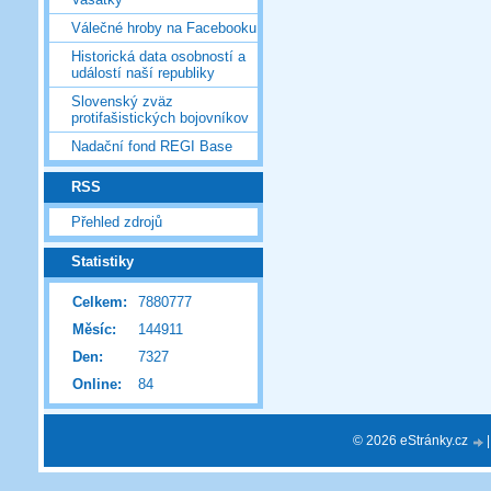
Válečné hroby na Facebooku
Historická data osobností a
událostí naší republiky
Slovenský zväz
protifašistických bojovníkov
Nadační fond REGI Base
RSS
Přehled zdrojů
Statistiky
Celkem:
7880777
Měsíc:
144911
Den:
7327
Online:
84
© 2026 eStránky.cz