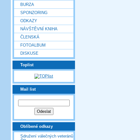
BURZA
SPONZORING
ODKAZY
NÁVŠTĚVNÍ KNIHA
ČLENSKÁ
FOTOALBUM
DISKUSE
Toplist
Mail list
Oblíbené odkazy
Sdružení válečných veteránů