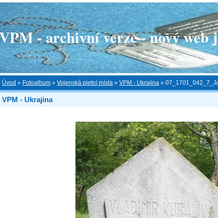
 - archivní verze - nový web je
Úvod
»
Fotoalbum
»
Vojenská pietní místa
»
VPM - Ukrajina
»
07_1701_042_7_Ja
VPM - Ukrajina