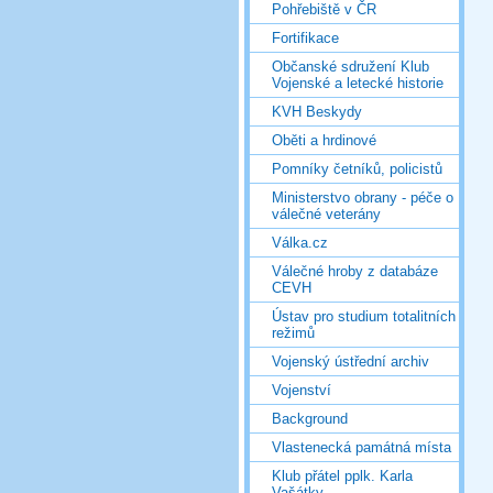
Pohřebiště v ČR
Fortifikace
Občanské sdružení Klub
Vojenské a letecké historie
KVH Beskydy
Oběti a hrdinové
Pomníky četníků, policistů
Ministerstvo obrany - péče o
válečné veterány
Válka.cz
Válečné hroby z databáze
CEVH
Ústav pro studium totalitních
režimů
Vojenský ústřední archiv
Vojenství
Background
Vlastenecká památná místa
Klub přátel pplk. Karla
Vašátky