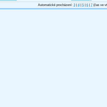
Automatické procházení:
3
|
4
|
5
|
6
|
7
(čas ve vt