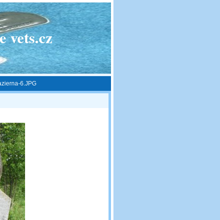
 vets.cz
zierna-6.JPG