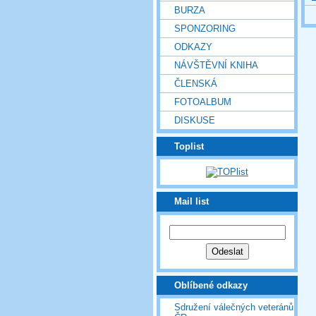
BURZA
SPONZORING
ODKAZY
NÁVŠTĚVNÍ KNIHA
ČLENSKÁ
FOTOALBUM
DISKUSE
Toplist
Mail list
Oblíbené odkazy
Sdružení válečných veteránů