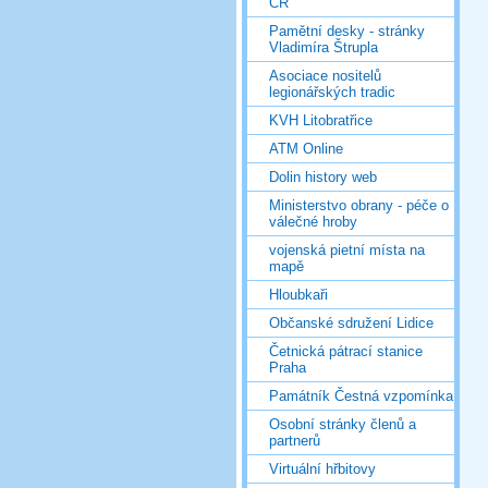
ČR
Pamětní desky - stránky
Vladimíra Štrupla
Asociace nositelů
legionářských tradic
KVH Litobratřice
ATM Online
Dolin history web
Ministerstvo obrany - péče o
válečné hroby
vojenská pietní místa na
mapě
Hloubkaři
Občanské sdružení Lidice
Četnická pátrací stanice
Praha
Památník Čestná vzpomínka
Osobní stránky členů a
partnerů
Virtuální hřbitovy