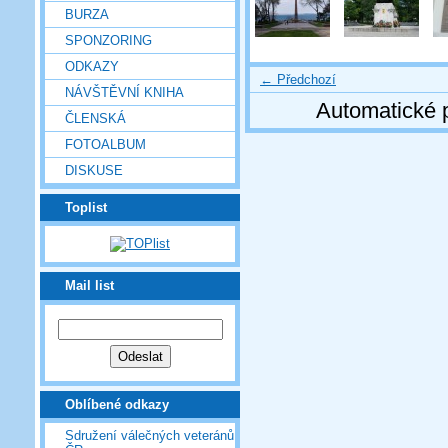
BURZA
SPONZORING
ODKAZY
← Předchozí
NÁVŠTĚVNÍ KNIHA
Automatické 
ČLENSKÁ
FOTOALBUM
DISKUSE
Toplist
Mail list
Oblíbené odkazy
Sdružení válečných veteránů