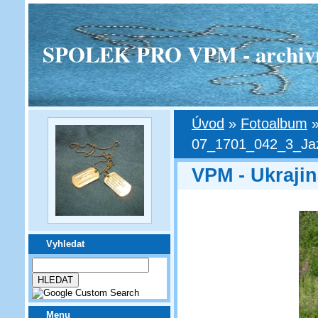
SPOLEK PRO VPM - archivní v
Úvod
»
Fotoalbum
07_1701_042_3_Jaz
VPM - Ukraji
Vyhledat
Menu