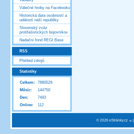
Válečné hroby na Facebooku
Historická data osobností a
událostí naší republiky
Slovenský zväz
protifašistických bojovníkov
Nadační fond REGI Base
RSS
Přehled zdrojů
Statistiky
Celkem:
7880529
Měsíc:
144750
Den:
7493
Online:
112
© 2026 eStránky.cz