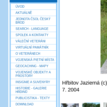
ÚVOD
AKTUÁLNĚ
JEDNOTA ČSOL ČESKÝ
BROD
SEARCH - LANGUAGE
SPOLEK A KONTAKTY
VÁLEČNÍ VETERÁNI
VIRTUÁLNÍ PAMÁTNÍK
O VETERÁNECH
VOJENSKÁ PIETNÍ MÍSTA
GEOCACHING - MAPY
VOJENSKÉ OBJEKTY A
PROSTORY
Hřbitov Jazierná (
INSIGNIE A SUVENYRY
HISTORIE - GALERIE
7. 2004
HRDINŮ
PUBLICISTIKA - TEXTY
DOWNLOAD