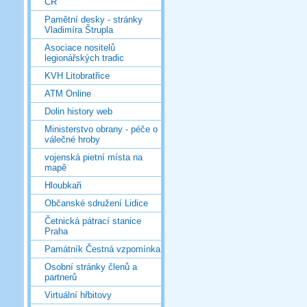
ČR
Pamětní desky - stránky
Vladimíra Štrupla
Asociace nositelů
legionářských tradic
KVH Litobratřice
ATM Online
Dolin history web
Ministerstvo obrany - péče o
válečné hroby
vojenská pietní místa na
mapě
Hloubkaři
Občanské sdružení Lidice
Četnická pátrací stanice
Praha
Památník Čestná vzpomínka
Osobní stránky členů a
partnerů
Virtuální hřbitovy