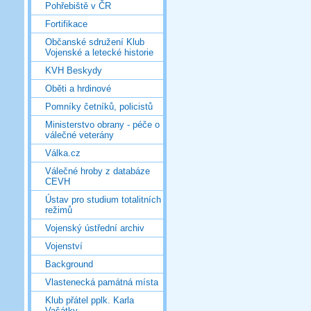
Pohřebiště v ČR
Fortifikace
Občanské sdružení Klub
Vojenské a letecké historie
KVH Beskydy
Oběti a hrdinové
Pomníky četníků, policistů
Ministerstvo obrany - péče o
válečné veterány
Válka.cz
Válečné hroby z databáze
CEVH
Ústav pro studium totalitních
režimů
Vojenský ústřední archiv
Vojenství
Background
Vlastenecká památná místa
Klub přátel pplk. Karla
Vašátky