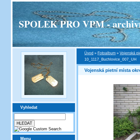
SPOLEK PRO VPM - archivní v
Úvod
»
Fotoalbum
»
Vojenská pi
10_1117_Buchlovice_007_UH
Vojenská pietní místa ok
Vyhledat
Menu