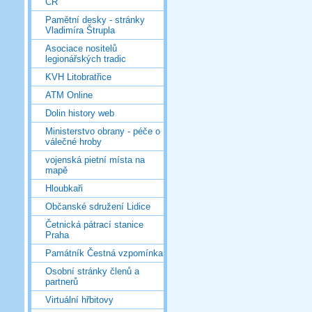
ČR
Pamětní desky - stránky
Vladimíra Štrupla
Asociace nositelů
legionářských tradic
KVH Litobratřice
ATM Online
Dolin history web
Ministerstvo obrany - péče o
válečné hroby
vojenská pietní místa na
mapě
Hloubkaři
Občanské sdružení Lidice
Četnická pátrací stanice
Praha
Památník Čestná vzpomínka
Osobní stránky členů a
partnerů
Virtuální hřbitovy