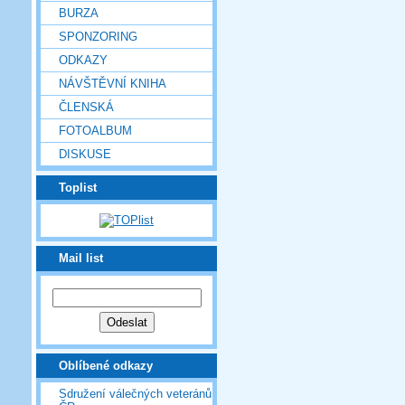
BURZA
SPONZORING
ODKAZY
NÁVŠTĚVNÍ KNIHA
ČLENSKÁ
FOTOALBUM
DISKUSE
Toplist
Mail list
Oblíbené odkazy
Sdružení válečných veteránů