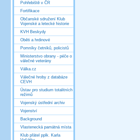
Pohřebiště v ČR
Fortifikace
Občanské sdružení Klub
Vojenské a letecké historie
KVH Beskydy
Oběti a hrdinové
Pomníky četníků, policistů
Ministerstvo obrany - péče o
válečné veterány
Válka.cz
Válečné hroby z databáze
CEVH
Ústav pro studium totalitních
režimů
Vojenský ústřední archiv
Vojenství
Background
Vlastenecká památná místa
Klub přátel pplk. Karla
Vašátky