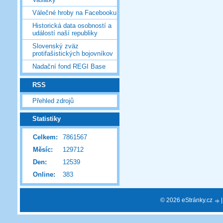
Válečné hroby na Facebooku
Historická data osobností a
událostí naší republiky
Slovenský zväz
protifašistických bojovníkov
Nadační fond REGI Base
RSS
Přehled zdrojů
Statistiky
Celkem:
7861567
Měsíc:
129712
Den:
12539
Online:
383
© 2026 eStránky.cz