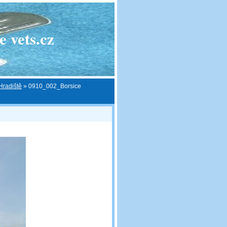
 vets.cz
Hradiště
»
0910_002_Borsice