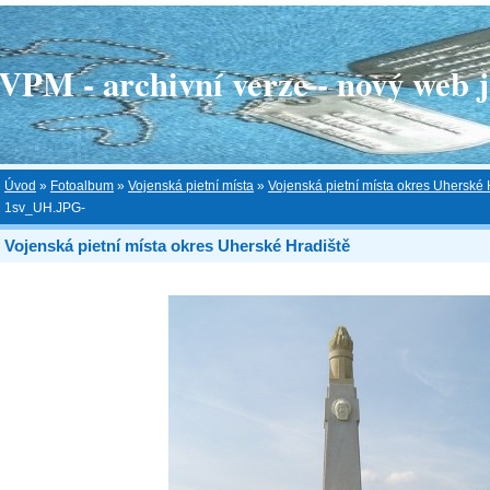
 - archivní verze - nový web je
Úvod
»
Fotoalbum
»
Vojenská pietní místa
»
Vojenská pietní místa okres Uherské 
1sv_UH.JPG-
Vojenská pietní místa okres Uherské Hradiště