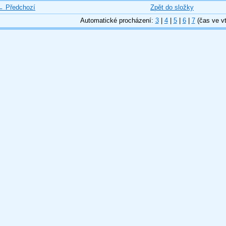
← Předchozí
Zpět do složky
Automatické procházení:
3
|
4
|
5
|
6
|
7
(čas ve vt