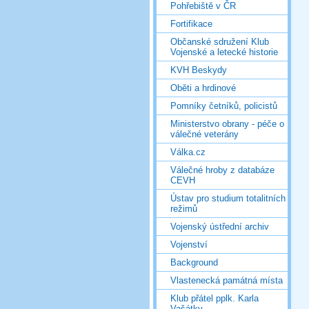
Pohřebiště v ČR
Fortifikace
Občanské sdružení Klub
Vojenské a letecké historie
KVH Beskydy
Oběti a hrdinové
Pomníky četníků, policistů
Ministerstvo obrany - péče o
válečné veterány
Válka.cz
Válečné hroby z databáze
CEVH
Ústav pro studium totalitních
režimů
Vojenský ústřední archiv
Vojenství
Background
Vlastenecká památná místa
Klub přátel pplk. Karla
Vašátky