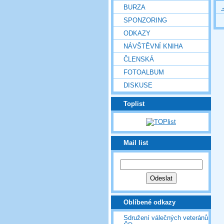
BURZA
SPONZORING
ODKAZY
NÁVŠTĚVNÍ KNIHA
ČLENSKÁ
FOTOALBUM
DISKUSE
Toplist
Mail list
Oblíbené odkazy
Sdružení válečných veteránů