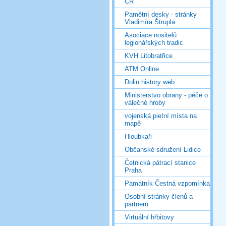
ČR
Pamětní desky - stránky
Vladimíra Štrupla
Asociace nositelů
legionářských tradic
KVH Litobratřice
ATM Online
Dolin history web
Ministerstvo obrany - péče o
válečné hroby
vojenská pietní místa na
mapě
Hloubkaři
Občanské sdružení Lidice
Četnická pátrací stanice
Praha
Památník Čestná vzpomínka
Osobní stránky členů a
partnerů
Virtuální hřbitovy