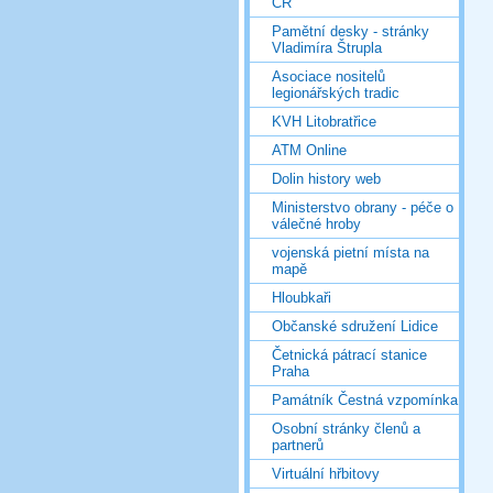
ČR
Pamětní desky - stránky
Vladimíra Štrupla
Asociace nositelů
legionářských tradic
KVH Litobratřice
ATM Online
Dolin history web
Ministerstvo obrany - péče o
válečné hroby
vojenská pietní místa na
mapě
Hloubkaři
Občanské sdružení Lidice
Četnická pátrací stanice
Praha
Památník Čestná vzpomínka
Osobní stránky členů a
partnerů
Virtuální hřbitovy