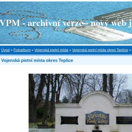
 - archivní verze - nový web je
Úvod
»
Fotoalbum
»
Vojenská pietní místa
»
Vojenská pietní místa okres Teplice
»
Vojenská pietní místa okres Teplice