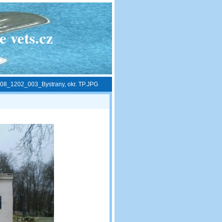
 vets.cz
08_1202_003_Bystrany, okr. TP.JPG