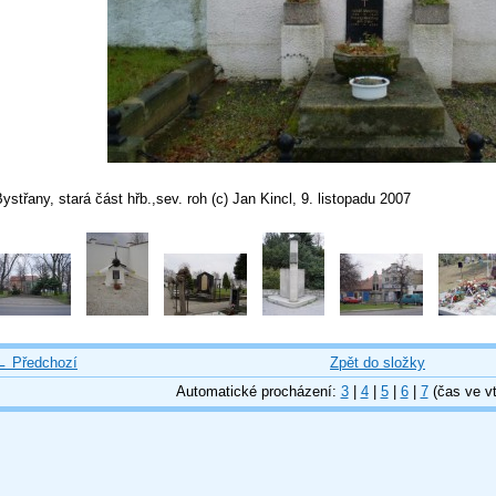
ystřany, stará část hřb.,sev. roh (c) Jan Kincl, 9. listopadu 2007
← Předchozí
Zpět do složky
Automatické procházení:
3
|
4
|
5
|
6
|
7
(čas ve vt