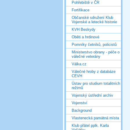
Pohřebiště v ČR
Fortifikace
Občanské sdružení Klub
Vojenské a letecké historie
KVH Beskydy
Oběti a hrdinové
Pomníky četníků, policistů
Ministerstvo obrany - péče o
válečné veterány
Válka.cz
Válečné hroby z databáze
CEVH
Ústav pro studium totalitních
režimů
Vojenský ústřední archiv
Vojenství
Background
Vlastenecká památná místa
Klub přátel pplk. Karla
Vašátky