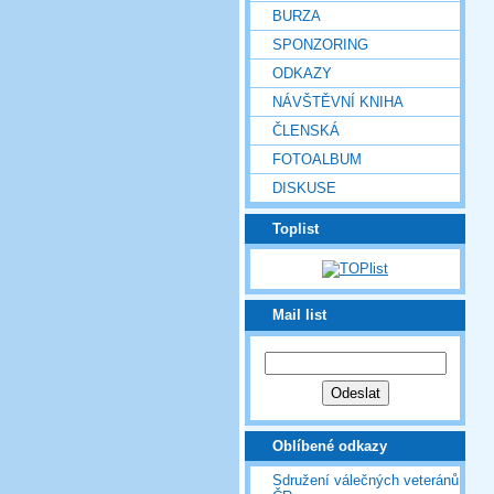
BURZA
SPONZORING
ODKAZY
NÁVŠTĚVNÍ KNIHA
ČLENSKÁ
FOTOALBUM
DISKUSE
Toplist
Mail list
Oblíbené odkazy
Sdružení válečných veteránů