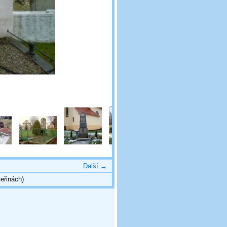
Další →
eřinách)