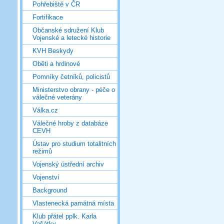
Pohřebiště v ČR
Fortifikace
Občanské sdružení Klub
Vojenské a letecké historie
KVH Beskydy
Oběti a hrdinové
Pomníky četníků, policistů
Ministerstvo obrany - péče o
válečné veterány
Válka.cz
Válečné hroby z databáze
CEVH
Ústav pro studium totalitních
režimů
Vojenský ústřední archiv
Vojenství
Background
Vlastenecká památná místa
Klub přátel pplk. Karla
Vašátky