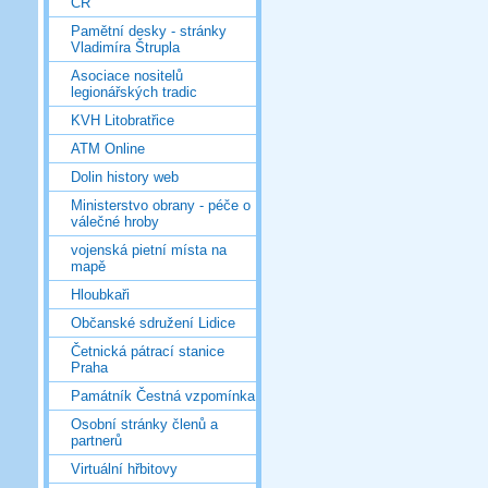
ČR
Pamětní desky - stránky
Vladimíra Štrupla
Asociace nositelů
legionářských tradic
KVH Litobratřice
ATM Online
Dolin history web
Ministerstvo obrany - péče o
válečné hroby
vojenská pietní místa na
mapě
Hloubkaři
Občanské sdružení Lidice
Četnická pátrací stanice
Praha
Památník Čestná vzpomínka
Osobní stránky členů a
partnerů
Virtuální hřbitovy