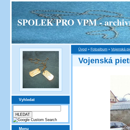
SPOLEK PRO VPM - archivní v
Úvod
»
Fotoalbum
»
Vojenská pi
Vojenská piet
Vyhledat
Menu