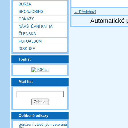
BURZA
SPONZORING
← Předchozí
ODKAZY
Automatické 
NÁVŠTĚVNÍ KNIHA
ČLENSKÁ
FOTOALBUM
DISKUSE
Toplist
Mail list
Oblíbené odkazy
Sdružení válečných veteránů