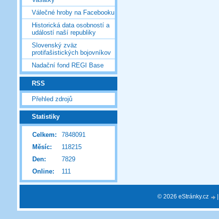
Válečné hroby na Facebooku
Historická data osobností a
událostí naší republiky
Slovenský zväz
protifašistických bojovníkov
Nadační fond REGI Base
RSS
Přehled zdrojů
Statistiky
Celkem:
7848091
Měsíc:
118215
Den:
7829
Online:
111
© 2026 eStránky.cz