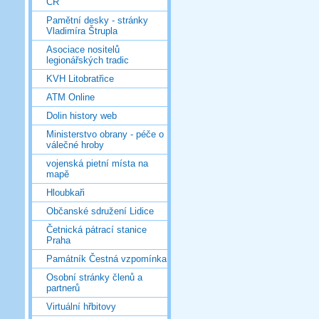
ČR
Pamětní desky - stránky
Vladimíra Štrupla
Asociace nositelů
legionářských tradic
KVH Litobratřice
ATM Online
Dolin history web
Ministerstvo obrany - péče o
válečné hroby
vojenská pietní místa na
mapě
Hloubkaři
Občanské sdružení Lidice
Četnická pátrací stanice
Praha
Památník Čestná vzpomínka
Osobní stránky členů a
partnerů
Virtuální hřbitovy