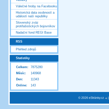
Válečné hroby na Facebooku
Historická data osobností a
událostí naší republiky
Slovenský zväz
protifašistických bojovníkov
Nadační fond REGI Base
RSS
Přehled zdrojů
Statistiky
Celkem:
7875280
Měsíc:
140968
Den:
11343
Online:
143
© 2026 eStránky.cz