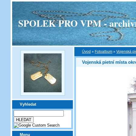
SPOLEK PRO VPM - archivní v
Úvod
»
Fotoalbum
»
Vojenská pi
Vojenská pietní místa ok
Vyhledat
Menu