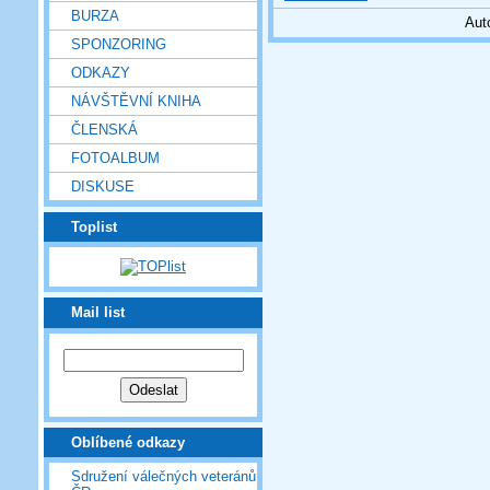
BURZA
Aut
SPONZORING
ODKAZY
NÁVŠTĚVNÍ KNIHA
ČLENSKÁ
FOTOALBUM
DISKUSE
Toplist
Mail list
Oblíbené odkazy
Sdružení válečných veteránů