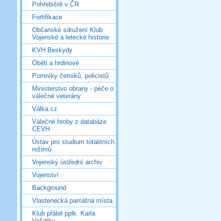
Pohřebiště v ČR
Fortifikace
Občanské sdružení Klub
Vojenské a letecké historie
KVH Beskydy
Oběti a hrdinové
Pomníky četníků, policistů
Ministerstvo obrany - péče o
válečné veterány
Válka.cz
Válečné hroby z databáze
CEVH
Ústav pro studium totalitních
režimů
Vojenský ústřední archiv
Vojenství
Background
Vlastenecká památná místa
Klub přátel pplk. Karla
Vašátky