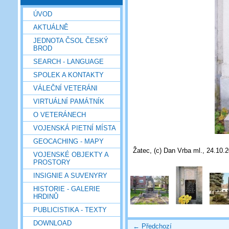
ÚVOD
AKTUÁLNĚ
JEDNOTA ČSOL ČESKÝ
BROD
SEARCH - LANGUAGE
SPOLEK A KONTAKTY
VÁLEČNÍ VETERÁNI
VIRTUÁLNÍ PAMÁTNÍK
O VETERÁNECH
VOJENSKÁ PIETNÍ MÍSTA
GEOCACHING - MAPY
Žatec, (c) Dan Vrba ml., 24.10.
VOJENSKÉ OBJEKTY A
PROSTORY
INSIGNIE A SUVENYRY
HISTORIE - GALERIE
HRDINŮ
PUBLICISTIKA - TEXTY
DOWNLOAD
← Předchozí