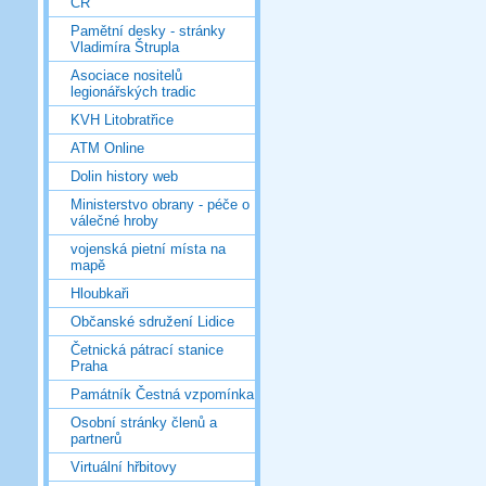
ČR
Pamětní desky - stránky
Vladimíra Štrupla
Asociace nositelů
legionářských tradic
KVH Litobratřice
ATM Online
Dolin history web
Ministerstvo obrany - péče o
válečné hroby
vojenská pietní místa na
mapě
Hloubkaři
Občanské sdružení Lidice
Četnická pátrací stanice
Praha
Památník Čestná vzpomínka
Osobní stránky členů a
partnerů
Virtuální hřbitovy