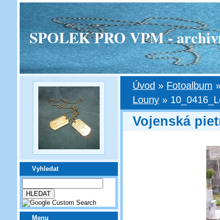
SPOLEK PRO VPM - archivní v
Úvod
»
Fotoalbum
Louny
»
10_0416_L
Vojenská piet
Vyhledat
Menu