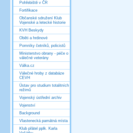
Pohřebiště v ČR
Fortifikace
Občanské sdružení Klub
Vojenské a letecké historie
KVH Beskydy
Oběti a hrdinové
Pomníky četníků, policistů
Ministerstvo obrany - péče o
válečné veterány
Válka.cz
Válečné hroby z databáze
CEVH
Ústav pro studium totalitních
režimů
Vojenský ústřední archiv
Vojenství
Background
Vlastenecká památná místa
Klub přátel pplk. Karla
Vašátky