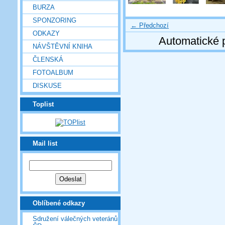
BURZA
SPONZORING
← Předchozí
ODKAZY
Automatické 
NÁVŠTĚVNÍ KNIHA
ČLENSKÁ
FOTOALBUM
DISKUSE
Toplist
Mail list
Oblíbené odkazy
Sdružení válečných veteránů