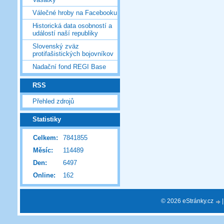
Válečné hroby na Facebooku
Historická data osobností a
událostí naší republiky
Slovenský zväz
protifašistických bojovníkov
Nadační fond REGI Base
RSS
Přehled zdrojů
Statistiky
Celkem:
7841855
Měsíc:
114489
Den:
6497
Online:
162
© 2026 eStránky.cz