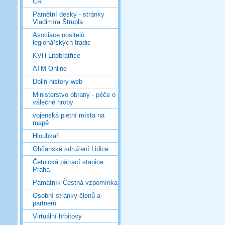
ČR
Pamětní desky - stránky
Vladimíra Štrupla
Asociace nositelů
legionářských tradic
KVH Litobratřice
ATM Online
Dolin history web
Ministerstvo obrany - péče o
válečné hroby
vojenská pietní místa na
mapě
Hloubkaři
Občanské sdružení Lidice
Četnická pátrací stanice
Praha
Památník Čestná vzpomínka
Osobní stránky členů a
partnerů
Virtuální hřbitovy