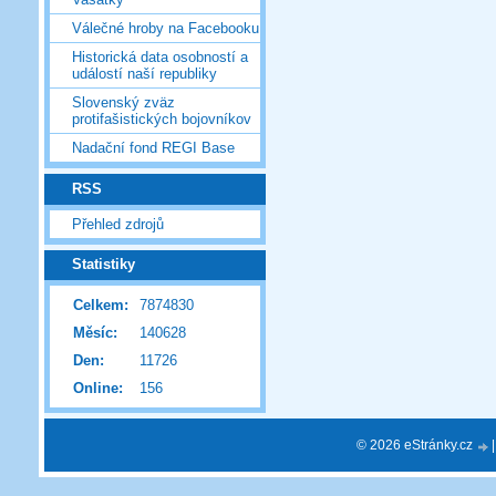
Válečné hroby na Facebooku
Historická data osobností a
událostí naší republiky
Slovenský zväz
protifašistických bojovníkov
Nadační fond REGI Base
RSS
Přehled zdrojů
Statistiky
Celkem:
7874830
Měsíc:
140628
Den:
11726
Online:
156
© 2026 eStránky.cz