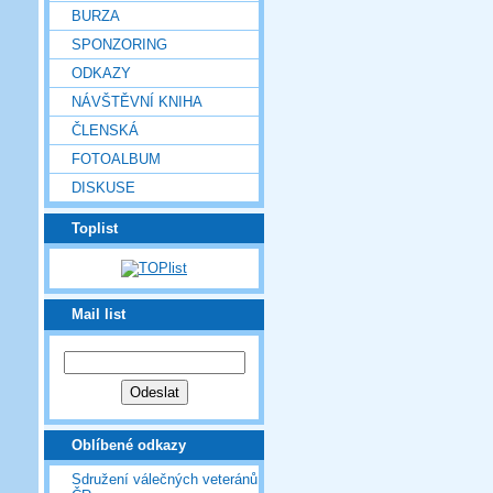
BURZA
SPONZORING
ODKAZY
NÁVŠTĚVNÍ KNIHA
ČLENSKÁ
FOTOALBUM
DISKUSE
Toplist
Mail list
Oblíbené odkazy
Sdružení válečných veteránů