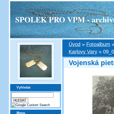
SPOLEK PRO VPM - archivní v
Úvod
»
Fotoalbum
Karlovy Vary
»
09_0
Vojenská piet
Vyhledat
Menu