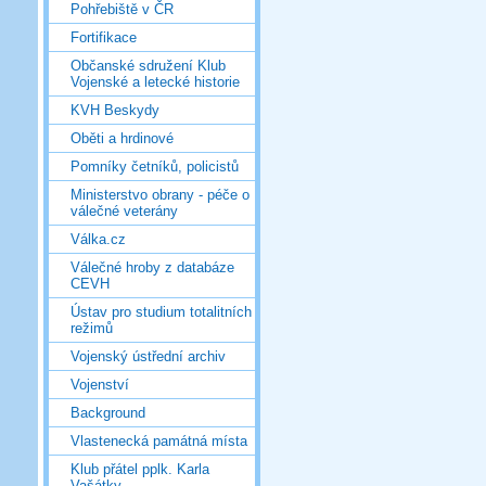
Pohřebiště v ČR
Fortifikace
Občanské sdružení Klub
Vojenské a letecké historie
KVH Beskydy
Oběti a hrdinové
Pomníky četníků, policistů
Ministerstvo obrany - péče o
válečné veterány
Válka.cz
Válečné hroby z databáze
CEVH
Ústav pro studium totalitních
režimů
Vojenský ústřední archiv
Vojenství
Background
Vlastenecká památná místa
Klub přátel pplk. Karla
Vašátky