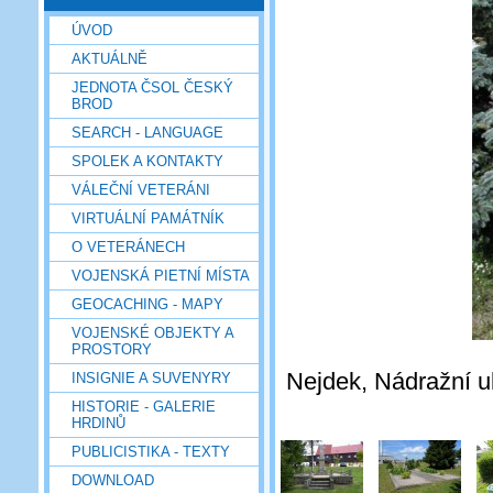
ÚVOD
AKTUÁLNĚ
JEDNOTA ČSOL ČESKÝ
BROD
SEARCH - LANGUAGE
SPOLEK A KONTAKTY
VÁLEČNÍ VETERÁNI
VIRTUÁLNÍ PAMÁTNÍK
O VETERÁNECH
VOJENSKÁ PIETNÍ MÍSTA
GEOCACHING - MAPY
VOJENSKÉ OBJEKTY A
PROSTORY
Nejdek, Nádražní u
INSIGNIE A SUVENYRY
HISTORIE - GALERIE
HRDINŮ
PUBLICISTIKA - TEXTY
DOWNLOAD