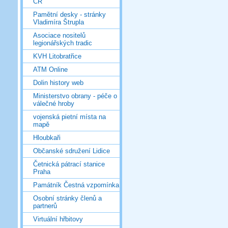
ČR
Pamětní desky - stránky
Vladimíra Štrupla
Asociace nositelů
legionářských tradic
KVH Litobratřice
ATM Online
Dolin history web
Ministerstvo obrany - péče o
válečné hroby
vojenská pietní místa na
mapě
Hloubkaři
Občanské sdružení Lidice
Četnická pátrací stanice
Praha
Památník Čestná vzpomínka
Osobní stránky členů a
partnerů
Virtuální hřbitovy