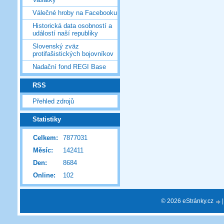
Válečné hroby na Facebooku
Historická data osobností a
událostí naší republiky
Slovenský zväz
protifašistických bojovníkov
Nadační fond REGI Base
RSS
Přehled zdrojů
Statistiky
Celkem:
7877031
Měsíc:
142411
Den:
8684
Online:
102
© 2026 eStránky.cz