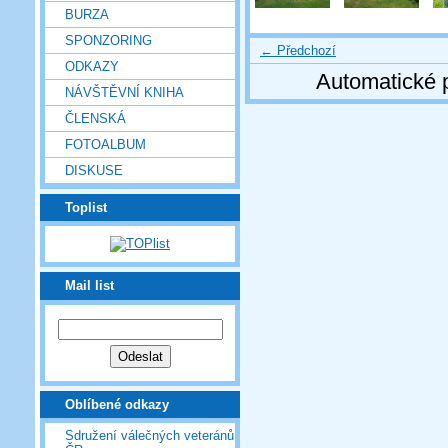
BURZA
SPONZORING
← Předchozí
ODKAZY
Automatické 
NÁVŠTĚVNÍ KNIHA
ČLENSKÁ
FOTOALBUM
DISKUSE
Toplist
Mail list
Oblíbené odkazy
Sdružení válečných veteránů