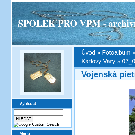
SPOLEK PRO VPM - archivní v
Úvod
»
Fotoalbum
Karlovy Vary
»
07_0
Vojenská piet
Vyhledat
Menu