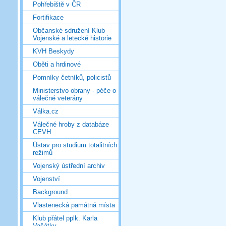
Pohřebiště v ČR
Fortifikace
Občanské sdružení Klub
Vojenské a letecké historie
KVH Beskydy
Oběti a hrdinové
Pomníky četníků, policistů
Ministerstvo obrany - péče o
válečné veterány
Válka.cz
Válečné hroby z databáze
CEVH
Ústav pro studium totalitních
režimů
Vojenský ústřední archiv
Vojenství
Background
Vlastenecká památná místa
Klub přátel pplk. Karla
Vašátky