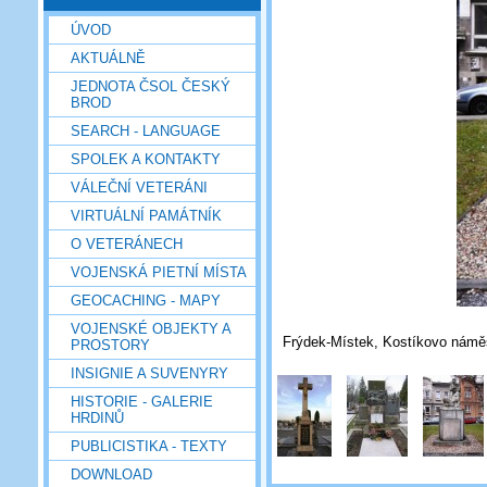
ÚVOD
AKTUÁLNĚ
JEDNOTA ČSOL ČESKÝ
BROD
SEARCH - LANGUAGE
SPOLEK A KONTAKTY
VÁLEČNÍ VETERÁNI
VIRTUÁLNÍ PAMÁTNÍK
O VETERÁNECH
VOJENSKÁ PIETNÍ MÍSTA
GEOCACHING - MAPY
VOJENSKÉ OBJEKTY A
Frýdek-Místek, Kostíkovo náměs
PROSTORY
INSIGNIE A SUVENYRY
HISTORIE - GALERIE
HRDINŮ
PUBLICISTIKA - TEXTY
DOWNLOAD