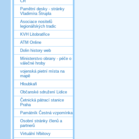
ČR
Pamětní desky - stránky
Vladimíra Štrupla
Asociace nositelů
legionářských tradic
KVH Litobratřice
ATM Online
Dolin history web
Ministerstvo obrany - péče o
válečné hroby
vojenská pietní místa na
mapě
Hloubkaři
Občanské sdružení Lidice
Četnická pátrací stanice
Praha
Památník Čestná vzpomínka
Osobní stránky členů a
partnerů
Virtuální hřbitovy