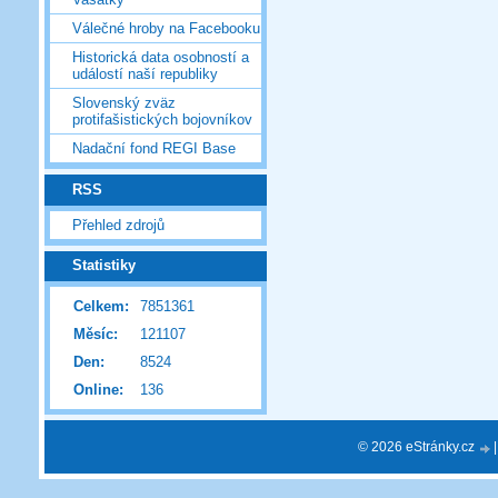
Válečné hroby na Facebooku
Historická data osobností a
událostí naší republiky
Slovenský zväz
protifašistických bojovníkov
Nadační fond REGI Base
RSS
Přehled zdrojů
Statistiky
Celkem:
7851361
Měsíc:
121107
Den:
8524
Online:
136
© 2026 eStránky.cz