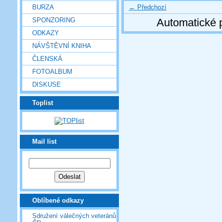
← Předchozí
BURZA
SPONZORING
Automatické 
ODKAZY
NÁVŠTĚVNÍ KNIHA
ČLENSKÁ
FOTOALBUM
DISKUSE
Toplist
Mail list
Oblíbené odkazy
Sdružení válečných veteránů