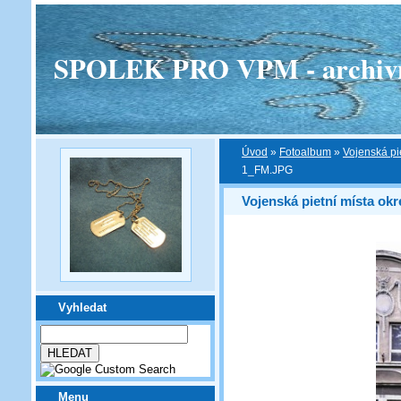
SPOLEK PRO VPM - archivní v
Úvod
»
Fotoalbum
»
Vojenská pi
1_FM.JPG
Vojenská pietní místa ok
Vyhledat
Menu