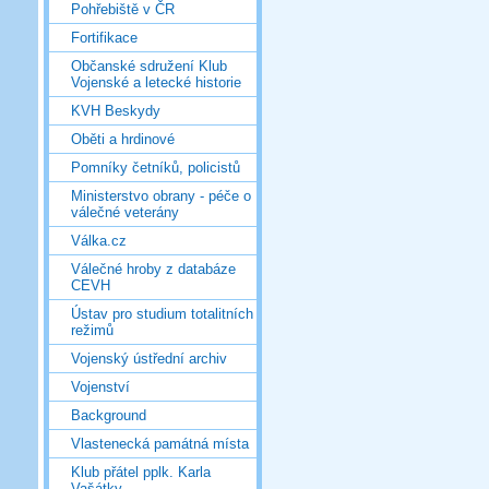
Pohřebiště v ČR
Fortifikace
Občanské sdružení Klub
Vojenské a letecké historie
KVH Beskydy
Oběti a hrdinové
Pomníky četníků, policistů
Ministerstvo obrany - péče o
válečné veterány
Válka.cz
Válečné hroby z databáze
CEVH
Ústav pro studium totalitních
režimů
Vojenský ústřední archiv
Vojenství
Background
Vlastenecká památná místa
Klub přátel pplk. Karla
Vašátky