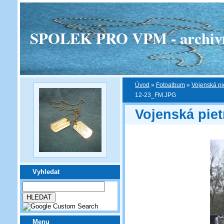
SPOLEK PRO VPM - archivní v
Úvod
»
Fotoalbum
»
Vojenská pi
12-23_FM.JPG
Vojenská piet
Vyhledat
Menu