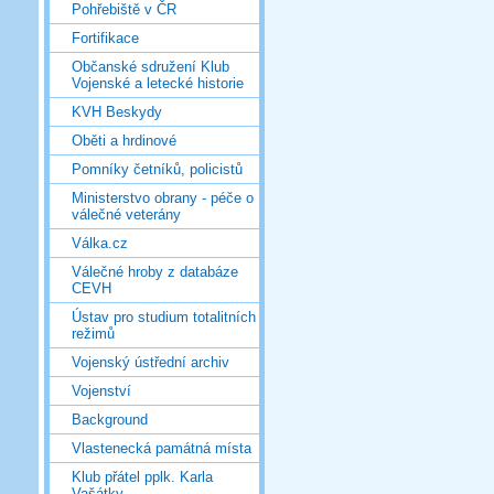
Pohřebiště v ČR
Fortifikace
Občanské sdružení Klub
Vojenské a letecké historie
KVH Beskydy
Oběti a hrdinové
Pomníky četníků, policistů
Ministerstvo obrany - péče o
válečné veterány
Válka.cz
Válečné hroby z databáze
CEVH
Ústav pro studium totalitních
režimů
Vojenský ústřední archiv
Vojenství
Background
Vlastenecká památná místa
Klub přátel pplk. Karla
Vašátky