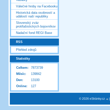
Válečné hroby na Facebooku
Historická data osobností a
událostí naší republiky
Slovenský zväz
protifašistických bojovníkov
Nadační fond REGI Base
RSS
Přehled zdrojů
Statistiky
Celkem:
7873739
Měsíc:
139842
Den:
13100
Online:
127
© 2026 eStránky.cz