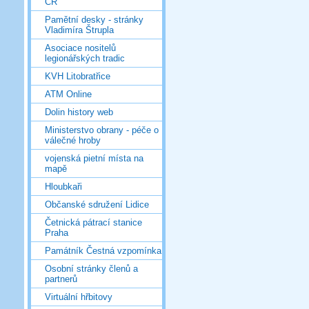
ČR
Pamětní desky - stránky
Vladimíra Štrupla
Asociace nositelů
legionářských tradic
KVH Litobratřice
ATM Online
Dolin history web
Ministerstvo obrany - péče o
válečné hroby
vojenská pietní místa na
mapě
Hloubkaři
Občanské sdružení Lidice
Četnická pátrací stanice
Praha
Památník Čestná vzpomínka
Osobní stránky členů a
partnerů
Virtuální hřbitovy