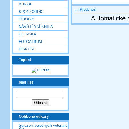
BURZA
← Předchozí
SPONZORING
Automatické 
ODKAZY
NÁVŠTĚVNÍ KNIHA
ČLENSKÁ
FOTOALBUM
DISKUSE
Toplist
Mail list
Oblíbené odkazy
Sdružení válečných veteránů