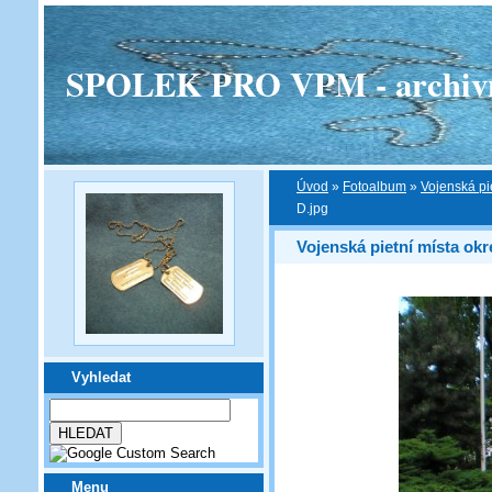
SPOLEK PRO VPM - archivní v
Úvod
»
Fotoalbum
»
Vojenská pi
D.jpg
Vojenská pietní místa ok
Vyhledat
Menu