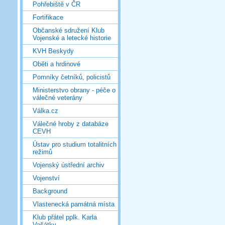
Pohřebiště v ČR
Fortifikace
Občanské sdružení Klub
Vojenské a letecké historie
KVH Beskydy
Oběti a hrdinové
Pomníky četníků, policistů
Ministerstvo obrany - péče o
válečné veterány
Válka.cz
Válečné hroby z databáze
CEVH
Ústav pro studium totalitních
režimů
Vojenský ústřední archiv
Vojenství
Background
Vlastenecká památná místa
Klub přátel pplk. Karla
Vašátky