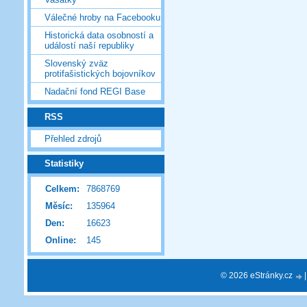
Válečné hroby na Facebooku
Historická data osobností a
událostí naší republiky
Slovenský zväz
protifašistických bojovníkov
Nadační fond REGI Base
RSS
Přehled zdrojů
Statistiky
Celkem:
7868769
Měsíc:
135964
Den:
16623
Online:
145
© 2026 eStránky.cz