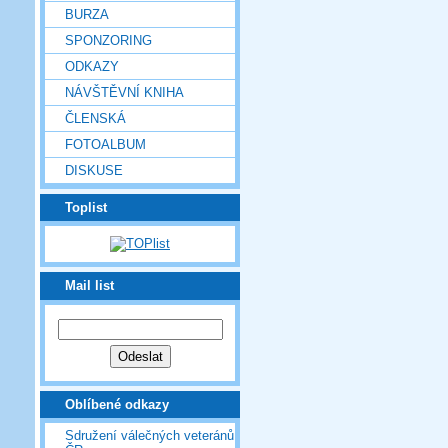
BURZA
SPONZORING
ODKAZY
NÁVŠTĚVNÍ KNIHA
ČLENSKÁ
FOTOALBUM
DISKUSE
Toplist
Mail list
Oblíbené odkazy
Sdružení válečných veteránů