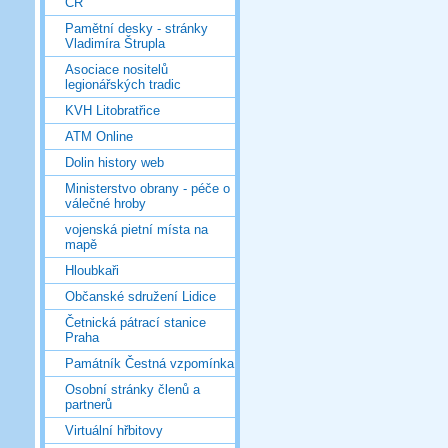
ČR
Pamětní desky - stránky
Vladimíra Štrupla
Asociace nositelů
legionářských tradic
KVH Litobratřice
ATM Online
Dolin history web
Ministerstvo obrany - péče o
válečné hroby
vojenská pietní místa na
mapě
Hloubkaři
Občanské sdružení Lidice
Četnická pátrací stanice
Praha
Památník Čestná vzpomínka
Osobní stránky členů a
partnerů
Virtuální hřbitovy