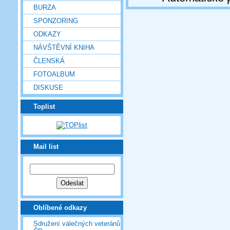
BURZA
SPONZORING
ODKAZY
NÁVŠTĚVNÍ KNIHA
ČLENSKÁ
FOTOALBUM
DISKUSE
Toplist
Mail list
Oblíbené odkazy
Sdružení válečných veteránů