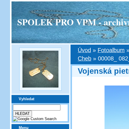
SPOLEK PRO VPM - archivní v
Úvod
»
Fotoalbum
Cheb
»
00008_ 082
Vojenská piet
Vyhledat
Menu