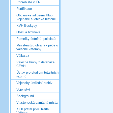
Pohřebiště v ČR
Fortifikace
Občanské sdružení Klub
Vojenské a letecké historie
KVH Beskydy
Oběti a hrdinové
Pomníky četníků, policistů
Ministerstvo obrany - péče o
válečné veterány
Válka.cz
Válečné hroby z databáze
CEVH
Ústav pro studium totalitních
režimů
Vojenský ústřední archiv
Vojenství
Background
Vlastenecká památná místa
Klub přátel pplk. Karla
Vašátky