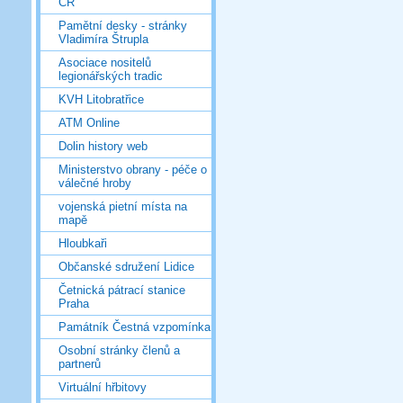
ČR
Pamětní desky - stránky
Vladimíra Štrupla
Asociace nositelů
legionářských tradic
KVH Litobratřice
ATM Online
Dolin history web
Ministerstvo obrany - péče o
válečné hroby
vojenská pietní místa na
mapě
Hloubkaři
Občanské sdružení Lidice
Četnická pátrací stanice
Praha
Památník Čestná vzpomínka
Osobní stránky členů a
partnerů
Virtuální hřbitovy