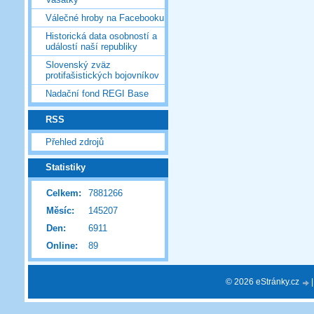
Válečné hroby na Facebooku
Historická data osobností a
událostí naší republiky
Slovenský zväz
protifašistických bojovníkov
Nadační fond REGI Base
RSS
Přehled zdrojů
Statistiky
Celkem:
7881266
Měsíc:
145207
Den:
6911
Online:
89
© 2026 eStránky.cz