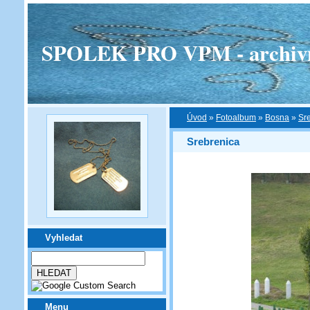
SPOLEK PRO VPM - archivní v
Úvod
»
Fotoalbum
»
Bosna
»
Sr
Srebrenica
Vyhledat
Menu