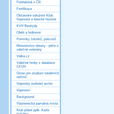
Pohřebiště v ČR
Fortifikace
Občanské sdružení Klub
Vojenské a letecké historie
KVH Beskydy
Oběti a hrdinové
Pomníky četníků, policistů
Ministerstvo obrany - péče o
válečné veterány
Válka.cz
Válečné hroby z databáze
CEVH
Ústav pro studium totalitních
režimů
Vojenský ústřední archiv
Vojenství
Background
Vlastenecká památná místa
Klub přátel pplk. Karla
Vašátky