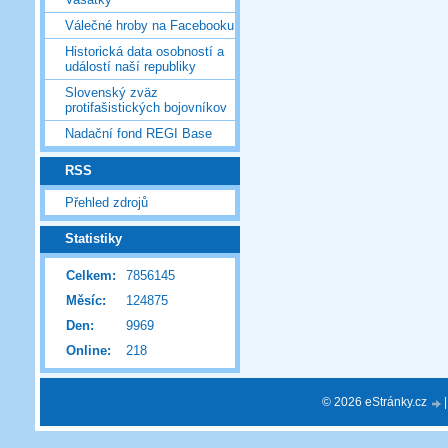
Válečné hroby na Facebooku
Historická data osobností a
událostí naší republiky
Slovenský zväz
protifašistických bojovníkov
Nadační fond REGI Base
RSS
Přehled zdrojů
Statistiky
Celkem:
7856145
Měsíc:
124875
Den:
9969
Online:
218
© 2026 eStránky.cz