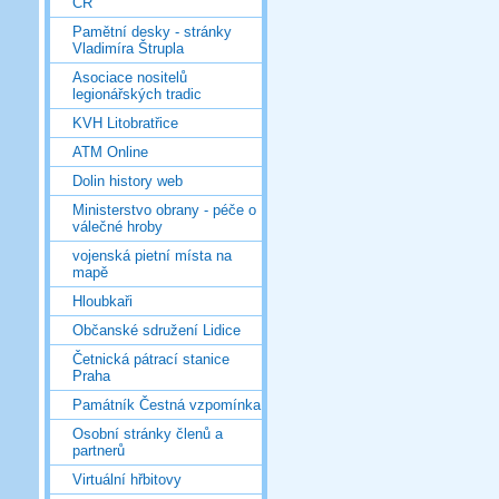
ČR
Pamětní desky - stránky
Vladimíra Štrupla
Asociace nositelů
legionářských tradic
KVH Litobratřice
ATM Online
Dolin history web
Ministerstvo obrany - péče o
válečné hroby
vojenská pietní místa na
mapě
Hloubkaři
Občanské sdružení Lidice
Četnická pátrací stanice
Praha
Památník Čestná vzpomínka
Osobní stránky členů a
partnerů
Virtuální hřbitovy