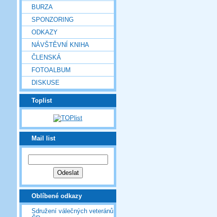
BURZA
SPONZORING
ODKAZY
NÁVŠTĚVNÍ KNIHA
ČLENSKÁ
FOTOALBUM
DISKUSE
Toplist
Mail list
Oblíbené odkazy
Sdružení válečných veteránů