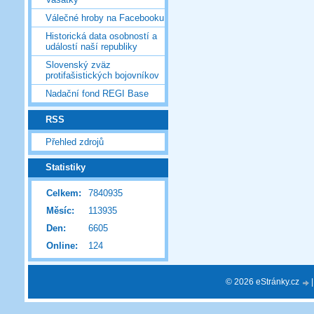
Válečné hroby na Facebooku
Historická data osobností a
událostí naší republiky
Slovenský zväz
protifašistických bojovníkov
Nadační fond REGI Base
RSS
Přehled zdrojů
Statistiky
Celkem:
7840935
Měsíc:
113935
Den:
6605
Online:
124
© 2026 eStránky.cz