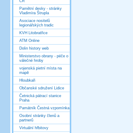
ČR
Pamětní desky - stránky
Vladimíra Štrupla
Asociace nositelů
legionářských tradic
KVH Litobratřice
ATM Online
Dolin history web
Ministerstvo obrany - péče o
válečné hroby
vojenská pietní místa na
mapě
Hloubkaři
Občanské sdružení Lidice
Četnická pátrací stanice
Praha
Památník Čestná vzpomínka
Osobní stránky členů a
partnerů
Virtuální hřbitovy