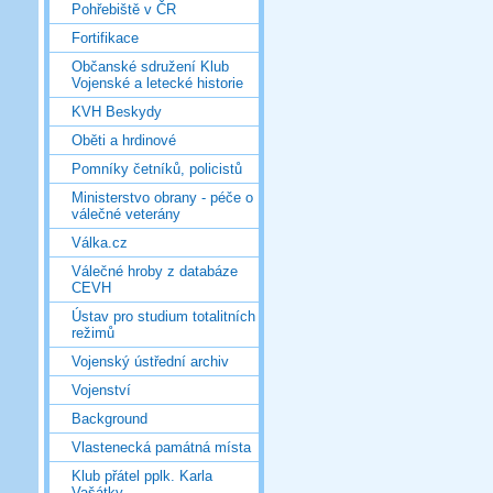
Pohřebiště v ČR
Fortifikace
Občanské sdružení Klub
Vojenské a letecké historie
KVH Beskydy
Oběti a hrdinové
Pomníky četníků, policistů
Ministerstvo obrany - péče o
válečné veterány
Válka.cz
Válečné hroby z databáze
CEVH
Ústav pro studium totalitních
režimů
Vojenský ústřední archiv
Vojenství
Background
Vlastenecká památná místa
Klub přátel pplk. Karla
Vašátky