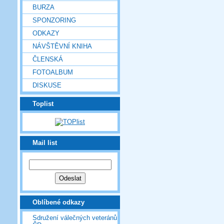
BURZA
SPONZORING
ODKAZY
NÁVŠTĚVNÍ KNIHA
ČLENSKÁ
FOTOALBUM
DISKUSE
Toplist
Mail list
Oblíbené odkazy
Sdružení válečných veteránů