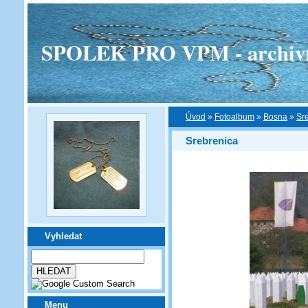
SPOLEK PRO VPM - archivní v
Úvod
»
Fotoalbum
»
Bosna
»
Sr
Srebrenica
Vyhledat
Menu