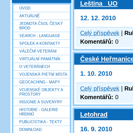
Leština _UO
ÚVOD
AKTUÁLNĚ
12. 12. 2010
JEDNOTA ČSOL ČESKÝ
BROD
Celý příspěvek
|
Ru
SEARCH - LANGUAGE
Komentářů:
0
SPOLEK A KONTAKTY
VÁLEČNÍ VETERÁNI
České Heřmanic
VIRTUÁLNÍ PAMÁTNÍK
O VETERÁNECH
1. 10. 2010
VOJENSKÁ PIETNÍ MÍSTA
GEOCACHING - MAPY
Celý příspěvek
|
Ru
VOJENSKÉ OBJEKTY A
PROSTORY
Komentářů:
0
INSIGNIE A SUVENYRY
HISTORIE - GALERIE
Letohrad
HRDINŮ
PUBLICISTIKA - TEXTY
16. 9. 2010
DOWNLOAD