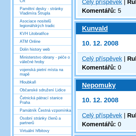
Celý příspěvek
|
Ru
ČR
Pamětní desky - stránky
Komentářů:
5
Vladimíra Štrupla
Asociace nositelů
legionářských tradic
Kunvald
KVH Litobratřice
ATM Online
10. 12. 2008
Dolin history web
Ministerstvo obrany - péče o
Celý příspěvek
|
Ru
válečné hroby
Komentářů:
0
vojenská pietní místa na
mapě
Hloubkaři
Nepomuky
Občanské sdružení Lidice
Četnická pátrací stanice
10. 12. 2008
Praha
Památník Čestná vzpomínka
Celý příspěvek
|
Ru
Osobní stránky členů a
partnerů
Komentářů:
0
Virtuální hřbitovy