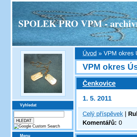
SPOLEK PRO VPM - archivní v
Úvod
»
VPM okres Ú
VPM okres Úst
Čenkovice
1. 5. 2011
Vyhledat
Celý příspěvek
|
Ru
Komentářů:
0
Menu