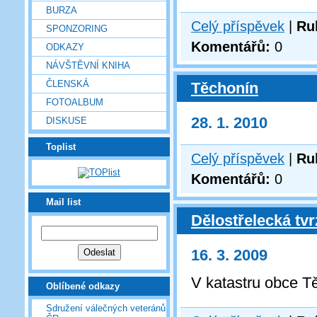
BURZA
Celý příspěvek
|
Ru
SPONZORING
Komentářů:
0
ODKAZY
NÁVŠTĚVNÍ KNIHA
ČLENSKÁ
Těchonín
FOTOALBUM
28. 1. 2010
DISKUSE
Toplist
Celý příspěvek
|
Ru
Komentářů:
0
Mail list
Dělostřelecká tv
16. 3. 2009
V katastru obce T
Oblíbené odkazy
Sdružení válečných veteránů