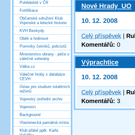
Pohřebiště v ČR
Nové Hrady_UO
Fortifikace
Občanské sdružení Klub
10. 12. 2008
Vojenské a letecké historie
KVH Beskydy
Celý příspěvek
|
Ru
Oběti a hrdinové
Komentářů:
0
Pomníky četníků, policistů
Ministerstvo obrany - péče o
válečné veterány
Výprachtice
Válka.cz
Válečné hroby z databáze
10. 12. 2008
CEVH
Ústav pro studium totalitních
Celý příspěvek
|
Ru
režimů
Vojenský ústřední archiv
Komentářů:
3
Vojenství
Background
Vlastenecká památná místa
Klub přátel pplk. Karla
Vašátky