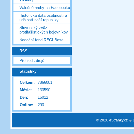
Válečné hroby na Facebooku
Historická data osobností a
událostí naší republiky
Slovenský zväz
protifašistických bojovníkov
Nadační fond REGI Base
RSS
Přehled zdrojů
Statistiky
Celkem:
7866081
Měsíc:
133590
Den:
15012
Online:
293
© 2026 eStránky.cz