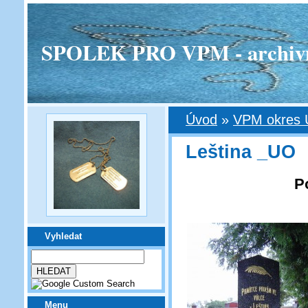
SPOLEK PRO VPM - archivní v
Úvod
»
VPM okres Ú
Leština _UO
P
Vyhledat
Menu