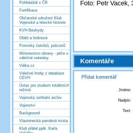
Foto: Petr Vacek, 
Pohřebiště v ČR
Fortifikace
Občanské sdružení Klub
Vojenské a letecké historie
KVH Beskydy
Oběti a hrdinové
Pomníky četníků, policistů
Ministerstvo obrany - péče o
válečné veterány
Komentáře
Válka.cz
Válečné hroby z databáze
Přidat komentář
CEVH
Ústav pro studium totalitních
Jméno:
režimů
Vojenský ústřední archiv
Nadpis:
Vojenství
Text:
Background
Vlastenecká památná místa
Klub přátel pplk. Karla
Vašátky