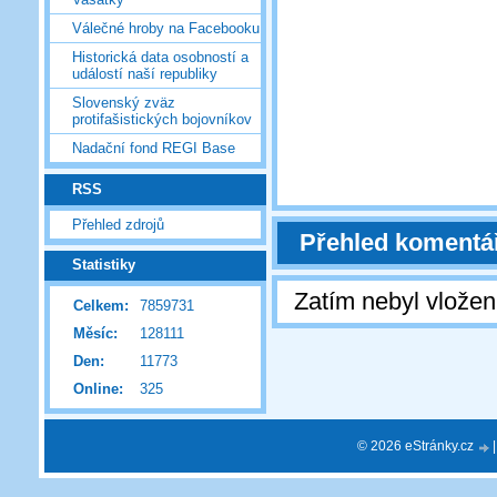
Válečné hroby na Facebooku
Historická data osobností a
událostí naší republiky
Slovenský zväz
protifašistických bojovníkov
Nadační fond REGI Base
RSS
Přehled zdrojů
Přehled komentá
Statistiky
Zatím nebyl vlože
Celkem:
7859731
Měsíc:
128111
Den:
11773
Online:
325
© 2026 eStránky.cz