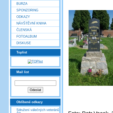
BURZA
SPONZORING
ODKAZY
NÁVŠTĚVNÍ KNIHA
ČLENSKÁ
FOTOALBUM
DISKUSE
Toplist
Mail list
Oblíbené odkazy
Sdružení válečných veteránů