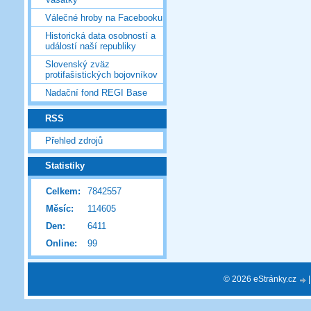
Válečné hroby na Facebooku
Historická data osobností a
událostí naší republiky
Slovenský zväz
protifašistických bojovníkov
Nadační fond REGI Base
RSS
Přehled zdrojů
Statistiky
Celkem:
7842557
Měsíc:
114605
Den:
6411
Online:
99
© 2026 eStránky.cz