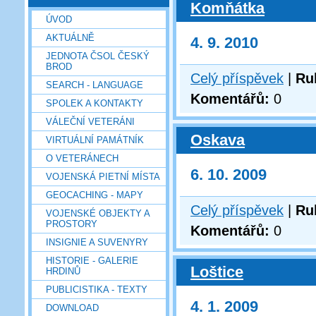
Komňátka
ÚVOD
AKTUÁLNĚ
4. 9. 2010
JEDNOTA ČSOL ČESKÝ
BROD
Celý příspěvek
|
Ru
SEARCH - LANGUAGE
Komentářů:
0
SPOLEK A KONTAKTY
VÁLEČNÍ VETERÁNI
Oskava
VIRTUÁLNÍ PAMÁTNÍK
O VETERÁNECH
6. 10. 2009
VOJENSKÁ PIETNÍ MÍSTA
GEOCACHING - MAPY
Celý příspěvek
|
Ru
VOJENSKÉ OBJEKTY A
PROSTORY
Komentářů:
0
INSIGNIE A SUVENYRY
HISTORIE - GALERIE
Loštice
HRDINŮ
PUBLICISTIKA - TEXTY
4. 1. 2009
DOWNLOAD