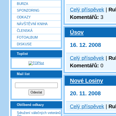
BURZA
Celý příspěvek
|
Ru
SPONZORING
Komentářů:
3
ODKAZY
NÁVŠTĚVNÍ KNIHA
ČLENSKÁ
Úsov
FOTOALBUM
16. 12. 2008
DISKUSE
Toplist
Celý příspěvek
|
Ru
Komentářů:
0
Mail list
Nové Losiny
20. 11. 2008
Oblíbené odkazy
Celý příspěvek
|
Ru
Sdružení válečných veteránů