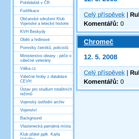
Pohřebiště v ČR
Fortifikace
Celý příspěvek
|
Ru
Občanské sdružení Klub
Komentářů:
0
Vojenské a letecké historie
KVH Beskydy
Oběti a hrdinové
Chromeč
Pomníky četníků, policistů
12. 5. 2008
Ministerstvo obrany - péče o
válečné veterány
Válka.cz
Celý příspěvek
|
Ru
Válečné hroby z databáze
Komentářů:
0
CEVH
Ústav pro studium totalitních
režimů
Vojenský ústřední archiv
Vojenství
Background
Vlastenecká památná místa
Klub přátel pplk. Karla
Vašátky