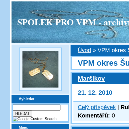
SPOLEK PRO VPM - archivní v
Úvod
»
VPM okres 
VPM okres Š
Maršíkov
21. 12. 2010
Vyhledat
Celý příspěvek
|
Ru
Komentářů:
0
Menu