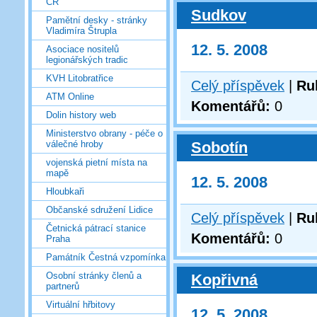
ČR
Sudkov
Pamětní desky - stránky
Vladimíra Štrupla
12. 5. 2008
Asociace nositelů
legionářských tradic
KVH Litobratřice
Celý příspěvek
|
Ru
ATM Online
Komentářů:
0
Dolin history web
Ministerstvo obrany - péče o
Sobotín
válečné hroby
vojenská pietní místa na
mapě
12. 5. 2008
Hloubkaři
Občanské sdružení Lidice
Celý příspěvek
|
Ru
Četnická pátrací stanice
Komentářů:
0
Praha
Památník Čestná vzpomínka
Osobní stránky členů a
Kopřivná
partnerů
Virtuální hřbitovy
12. 5. 2008