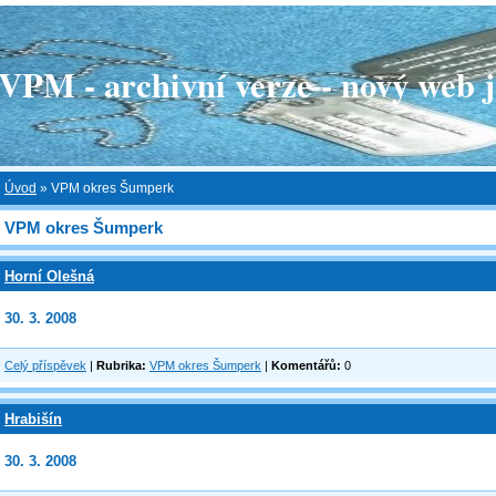
 - archivní verze - nový web je
Úvod
»
VPM okres Šumperk
VPM okres Šumperk
Horní Olešná
30. 3. 2008
Celý příspěvek
|
Rubrika:
VPM okres Šumperk
|
Komentářů:
0
Hrabišín
30. 3. 2008