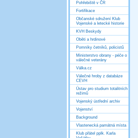
Pohřebiště v ČR
Fortifikace
Občanské sdružení Klub
Vojenské a letecké historie
KVH Beskydy
Oběti a hrdinové
Pomníky četníků, policistů
Ministerstvo obrany - péče o
válečné veterány
Válka.cz
Válečné hroby z databáze
CEVH
Ústav pro studium totalitních
režimů
Vojenský ústřední archiv
Vojenství
Background
Vlastenecká památná místa
Klub přátel pplk. Karla
Vašátky