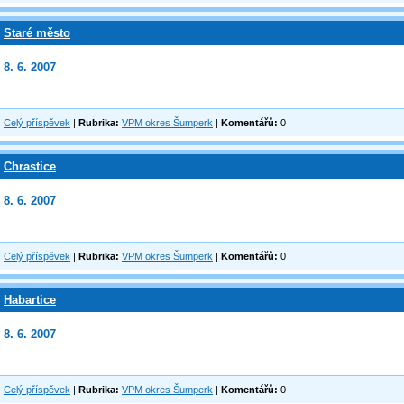
Staré město
8. 6. 2007
Celý příspěvek
|
Rubrika:
VPM okres Šumperk
|
Komentářů:
0
Chrastice
8. 6. 2007
Celý příspěvek
|
Rubrika:
VPM okres Šumperk
|
Komentářů:
0
Habartice
8. 6. 2007
Celý příspěvek
|
Rubrika:
VPM okres Šumperk
|
Komentářů:
0