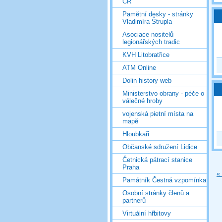
ČR
Pamětní desky - stránky
Vladimíra Štrupla
Asociace nositelů
legionářských tradic
KVH Litobratřice
ATM Online
Dolin history web
Ministerstvo obrany - péče o
válečné hroby
vojenská pietní místa na
mapě
Hloubkaři
Občanské sdružení Lidice
Četnická pátrací stanice
Praha
«
Památník Čestná vzpomínka
Osobní stránky členů a
partnerů
Virtuální hřbitovy