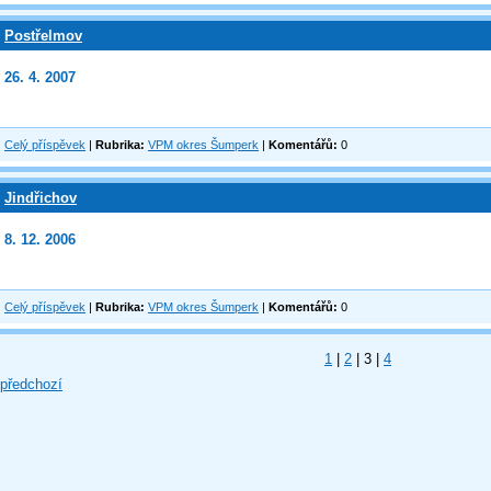
Postřelmov
26. 4. 2007
Celý příspěvek
|
Rubrika:
VPM okres Šumperk
|
Komentářů:
0
Jindřichov
8. 12. 2006
Celý příspěvek
|
Rubrika:
VPM okres Šumperk
|
Komentářů:
0
1
|
2
|
3
|
4
 předchozí