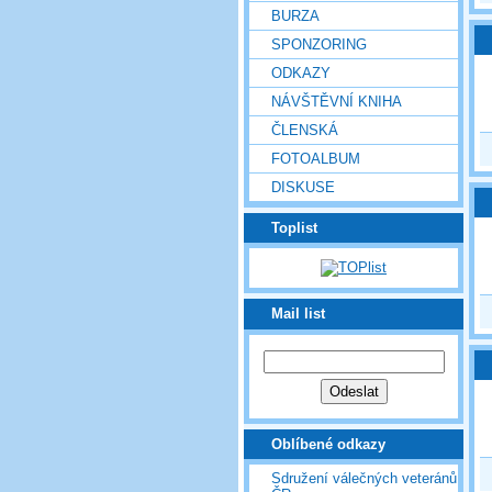
BURZA
SPONZORING
ODKAZY
NÁVŠTĚVNÍ KNIHA
ČLENSKÁ
FOTOALBUM
DISKUSE
Toplist
Mail list
Oblíbené odkazy
Sdružení válečných veteránů