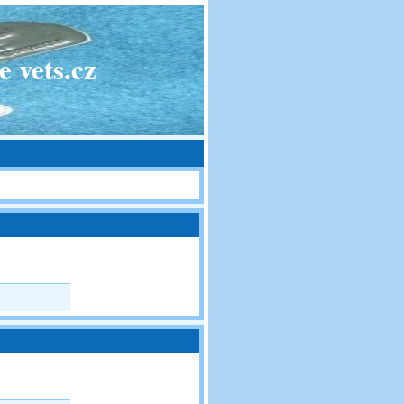
 vets.cz