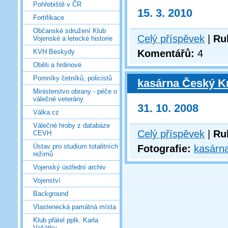
Pohřebiště v ČR
15. 3. 2010
Fortifikace
Občanské sdružení Klub
Celý příspěvek
|
Ru
Vojenské a letecké historie
Komentářů:
4
KVH Beskydy
Oběti a hrdinové
Pomníky četníků, policistů
kasárna Český K
Ministerstvo obrany - péče o
válečné veterány
31. 10. 2008
Válka.cz
Válečné hroby z databáze
Celý příspěvek
|
Ru
CEVH
Ústav pro studium totalitních
Fotografie:
kasárn
režimů
Vojenský ústřední archiv
Vojenství
Background
Vlastenecká památná místa
Klub přátel pplk. Karla
Vašátky