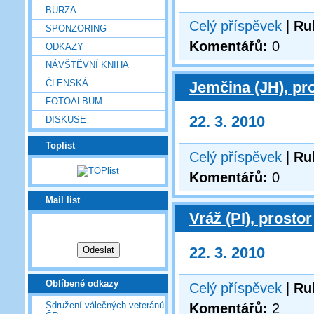
BURZA
Celý příspěvek
|
Ru
SPONZORING
Komentářů:
0
ODKAZY
NÁVŠTĚVNÍ KNIHA
ČLENSKÁ
Jemčina (JH), pr
FOTOALBUM
22. 3. 2010
DISKUSE
Toplist
Celý příspěvek
|
Ru
Komentářů:
0
Mail list
Vráž (PI), prostor
22. 3. 2010
Oblíbené odkazy
Celý příspěvek
|
Ru
Sdružení válečných veteránů
Komentářů:
2