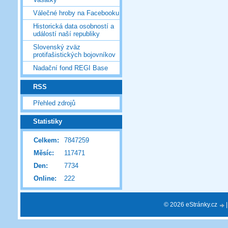
Válečné hroby na Facebooku
Historická data osobností a
událostí naší republiky
Slovenský zväz
protifašistických bojovníkov
Nadační fond REGI Base
RSS
Přehled zdrojů
Statistiky
Celkem:
7847259
Měsíc:
117471
Den:
7734
Online:
222
© 2026 eStránky.cz