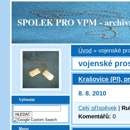
SPOLEK PRO VPM - archivní v
Úvod
»
vojenské pro
vojenské pros
Krašovice (PI), p
8. 8. 2010
Vyhledat
Celý příspěvek
|
Ru
Komentářů:
0
Menu