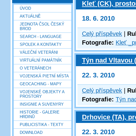
Kleť (CK), prosto
ÚVOD
AKTUÁLNĚ
18. 6. 2010
JEDNOTA ČSOL ČESKÝ
BROD
Celý příspěvek
|
Ru
SEARCH - LANGUAGE
Fotografie:
Kleť _p
SPOLEK A KONTAKTY
VÁLEČNÍ VETERÁNI
Týn nad Vltavou 
VIRTUÁLNÍ PAMÁTNÍK
O VETERÁNECH
22. 3. 2010
VOJENSKÁ PIETNÍ MÍSTA
GEOCACHING - MAPY
Celý příspěvek
|
Ru
VOJENSKÉ OBJEKTY A
PROSTORY
Fotografie:
Týn nad
INSIGNIE A SUVENYRY
HISTORIE - GALERIE
Drhovice (TA), pr
HRDINŮ
PUBLICISTIKA - TEXTY
22. 3. 2010
DOWNLOAD