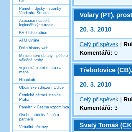
ČR
Pamětní desky - stránky
Vladimíra Štrupla
Volary (PT), pros
Asociace nositelů
legionářských tradic
20. 3. 2010
KVH Litobratřice
ATM Online
Celý příspěvek
|
Ru
Dolin history web
Komentářů:
0
Ministerstvo obrany - péče o
válečné hroby
vojenská pietní místa na
Třebotovice (CB)
mapě
Hloubkaři
20. 3. 2010
Občanské sdružení Lidice
Četnická pátrací stanice
Celý příspěvek
|
Ru
Praha
Komentářů:
3
Památník Čestná vzpomínka
Osobní stránky členů a
partnerů
Svatý Tomáš (CK)
Virtuální hřbitovy