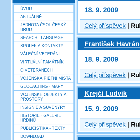
18. 9. 2009
ÚVOD
AKTUÁLNĚ
Celý příspěvek
|
Ru
JEDNOTA ČSOL ČESKÝ
BROD
SEARCH - LANGUAGE
František Havrán
SPOLEK A KONTAKTY
VÁLEČNÍ VETERÁNI
18. 9. 2009
VIRTUÁLNÍ PAMÁTNÍK
O VETERÁNECH
Celý příspěvek
|
Ru
VOJENSKÁ PIETNÍ MÍSTA
GEOCACHING - MAPY
Krejčí Ludvík
VOJENSKÉ OBJEKTY A
PROSTORY
15. 9. 2009
INSIGNIE A SUVENYRY
HISTORIE - GALERIE
HRDINŮ
Celý příspěvek
|
Ru
PUBLICISTIKA - TEXTY
DOWNLOAD