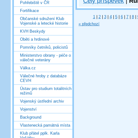
Celý příspěvek
|
Ru
Pohřebiště v ČR
Fortifikace
1
|
2
|
3
|
4
|
5
|
6
|
7
|
8
|
Občanské sdružení Klub
Vojenské a letecké historie
« předchozí
KVH Beskydy
Oběti a hrdinové
Pomníky četníků, policistů
Ministerstvo obrany - péče o
válečné veterány
Válka.cz
Válečné hroby z databáze
CEVH
Ústav pro studium totalitních
režimů
Vojenský ústřední archiv
Vojenství
Background
Vlastenecká památná místa
Klub přátel pplk. Karla
Vašátky