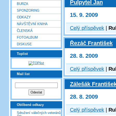
Pulpytel Jan
BURZA
SPONZORING
15. 9. 2009
ODKAZY
NÁVŠTĚVNÍ KNIHA
Celý příspěvek
|
Ru
ČLENSKÁ
FOTOALBUM
Řezáč František
DISKUSE
Toplist
28. 8. 2009
Celý příspěvek
|
Ru
Mail list
Zálešák Františe
28. 8. 2009
Oblíbené odkazy
Celý příspěvek
|
Ru
Sdružení válečných veteránů