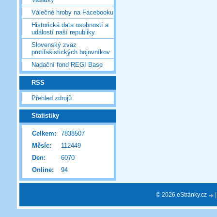
Válečné hroby na Facebooku
Historická data osobností a
událostí naší republiky
Slovenský zväz
protifašistických bojovníkov
Nadační fond REGI Base
RSS
Přehled zdrojů
Statistiky
Celkem:
7838507
Měsíc:
112449
Den:
6070
Online:
94
© 2026 eStránky.cz