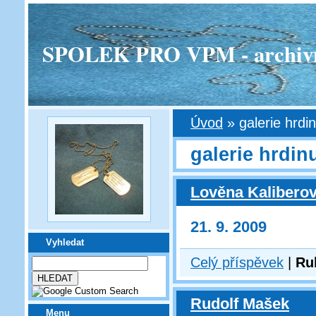
SPOLEK PRO VPM - archivní v
Úvod
»
galerie hrdi
galerie hrdin
Lověna Kalibero
21. 9. 2009
Vyhledat
Celý příspěvek
|
Ru
Rudolf Mašek
Menu