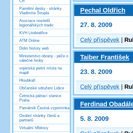
ČR
Pamětní desky - stránky
Pechal Oldřich
Vladimíra Štrupla
Asociace nositelů
27. 8. 2009
legionářských tradic
KVH Litobratřice
Celý příspěvek
|
Ru
ATM Online
Dolin history web
Taiber František
Ministerstvo obrany - péče o
válečné hroby
vojenská pietní místa na
23. 8. 2009
mapě
Hloubkaři
Celý příspěvek
|
Ru
Občanské sdružení Lidice
Četnická pátrací stanice
Praha
Ferdinad Obadál
Památník Čestná vzpomínka
Osobní stránky členů a
5. 8. 2009
partnerů
Virtuální hřbitovy