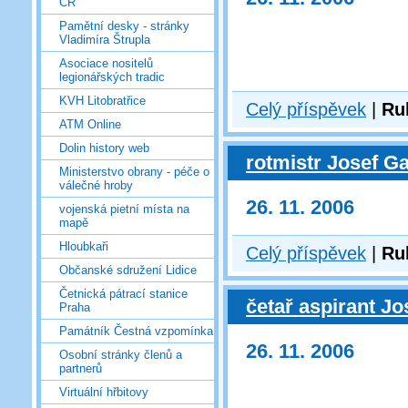
ČR
Pamětní desky - stránky
Vladimíra Štrupla
Asociace nositelů
legionářských tradic
KVH Litobratřice
Celý příspěvek
|
Ru
ATM Online
Dolin history web
rotmistr Josef G
Ministerstvo obrany - péče o
válečné hroby
26. 11. 2006
vojenská pietní místa na
mapě
Hloubkaři
Celý příspěvek
|
Ru
Občanské sdružení Lidice
Četnická pátrací stanice
četař aspirant Jo
Praha
Památník Čestná vzpomínka
26. 11. 2006
Osobní stránky členů a
partnerů
Virtuální hřbitovy