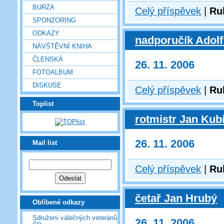
BURZA
Celý příspěvek
|
Ru
SPONZORING
ODKAZY
nadporučík Adolf
NÁVŠTĚVNÍ KNIHA
ČLENSKÁ
26. 11. 2006
FOTOALBUM
DISKUSE
Celý příspěvek
|
Ru
Toplist
rotmistr Jan Kub
26. 11. 2006
Mail list
Celý příspěvek
|
Ru
četař Jan Hrubý
Oblíbené odkazy
Sdružení válečných veteránů
26. 11. 2006