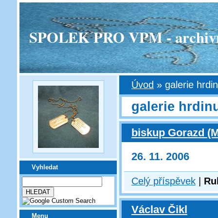
SPOLEK PRO VPM - archivní v
Úvod
»
galerie hrdi
galerie hrdin
biskup Gorazd (M
26. 11. 2006
Vyhledat
Celý příspěvek
|
Ru
Václav Čikl
Menu