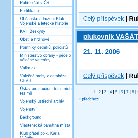
Pohřebiště v ČR
Fortifikace
Celý příspěvek
|
Ru
Občanské sdružení Klub
Vojenské a letecké historie
KVH Beskydy
plukovník VAŠÁ
Oběti a hrdinové
Pomníky četníků, policistů
21. 11. 2006
Ministerstvo obrany - péče o
válečné veterány
Válka.cz
Celý příspěvek
|
Ru
Válečné hroby z databáze
CEVH
Ústav pro studium totalitních
1
|
2
|
3
|
4
|
5
|
6
|
7
|
8
|
režimů
« předchozí
Vojenský ústřední archiv
Vojenství
Background
Vlastenecká památná místa
Klub přátel pplk. Karla
Vašátky