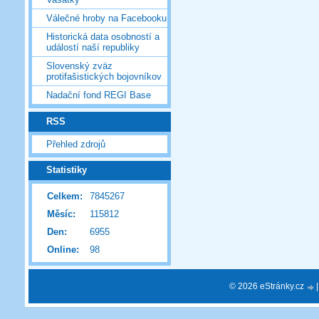
Válečné hroby na Facebooku
Historická data osobností a
událostí naší republiky
Slovenský zväz
protifašistických bojovníkov
Nadační fond REGI Base
RSS
Přehled zdrojů
Statistiky
Celkem:
7845267
Měsíc:
115812
Den:
6955
Online:
98
© 2026 eStránky.cz