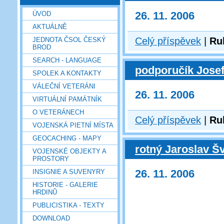
26. 11. 2006
ÚVOD
AKTUÁLNĚ
Celý příspěvek
|
Ru
JEDNOTA ČSOL ČESKÝ
BROD
SEARCH - LANGUAGE
podporučík Josef
SPOLEK A KONTAKTY
VÁLEČNÍ VETERÁNI
26. 11. 2006
VIRTUÁLNÍ PAMÁTNÍK
O VETERÁNECH
Celý příspěvek
|
Ru
VOJENSKÁ PIETNÍ MÍSTA
GEOCACHING - MAPY
rotný Jaroslav Š
VOJENSKÉ OBJEKTY A
PROSTORY
26. 11. 2006
INSIGNIE A SUVENYRY
HISTORIE - GALERIE
HRDINŮ
PUBLICISTIKA - TEXTY
DOWNLOAD