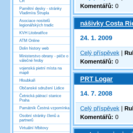
ČR
Komentářů:
0
Pamětní desky - stránky
Vladimíra Štrupla
Asociace nositelů
nášivky Costa Ri
legionářských tradic
KVH Litobratřice
24. 1. 2009
ATM Online
Dolin history web
Celý příspěvek
|
Ru
Ministerstvo obrany - péče o
Komentářů:
0
válečné hroby
vojenská pietní místa na
mapě
PRT Logar
Hloubkaři
Občanské sdružení Lidice
14. 7. 2008
Četnická pátrací stanice
Praha
Celý příspěvek
|
Ru
Památník Čestná vzpomínka
Osobní stránky členů a
Komentářů:
0
partnerů
Virtuální hřbitovy