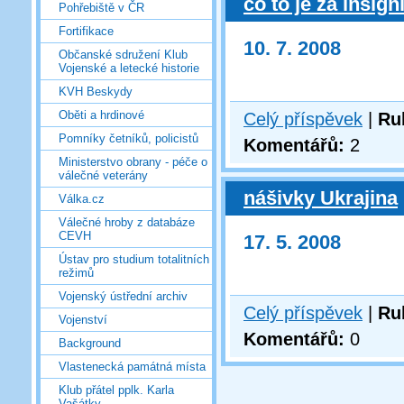
co to je za insigni
Pohřebiště v ČR
Fortifikace
10. 7. 2008
Občanské sdružení Klub
Vojenské a letecké historie
KVH Beskydy
Oběti a hrdinové
Celý příspěvek
|
Ru
Pomníky četníků, policistů
Komentářů:
2
Ministerstvo obrany - péče o
válečné veterány
nášivky Ukrajina
Válka.cz
Válečné hroby z databáze
CEVH
17. 5. 2008
Ústav pro studium totalitních
režimů
Vojenský ústřední archiv
Celý příspěvek
|
Ru
Vojenství
Komentářů:
0
Background
Vlastenecká památná místa
Klub přátel pplk. Karla
Vašátky