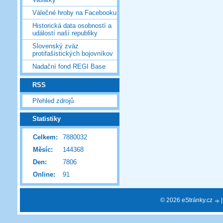
Válečné hroby na Facebooku
Historická data osobností a
událostí naší republiky
Slovenský zväz
protifašistických bojovníkov
Nadační fond REGI Base
RSS
Přehled zdrojů
Statistiky
Celkem:
7880032
Měsíc:
144368
Den:
7806
Online:
91
© 2026 eStránky.cz