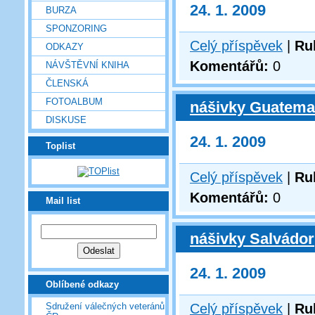
24. 1. 2009
BURZA
SPONZORING
Celý příspěvek
|
Ru
ODKAZY
Komentářů:
0
NÁVŠTĚVNÍ KNIHA
ČLENSKÁ
FOTOALBUM
nášivky Guatema
DISKUSE
24. 1. 2009
Toplist
Celý příspěvek
|
Ru
Komentářů:
0
Mail list
nášivky Salvádor
24. 1. 2009
Oblíbené odkazy
Celý příspěvek
|
Ru
Sdružení válečných veteránů