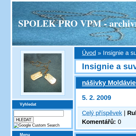
SPOLEK PRO VPM - archivní v
Úvod
»
Insignie a s
Insignie a su
nášivky Moldávie
5. 2. 2009
Vyhledat
Celý příspěvek
|
Ru
Komentářů:
0
Menu