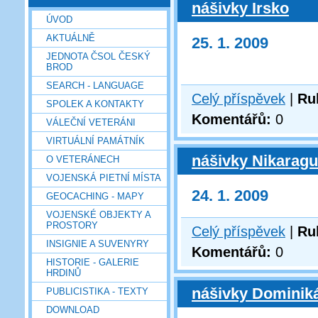
nášivky Irsko
ÚVOD
AKTUÁLNĚ
25. 1. 2009
JEDNOTA ČSOL ČESKÝ
BROD
SEARCH - LANGUAGE
Celý příspěvek
|
Ru
SPOLEK A KONTAKTY
Komentářů:
0
VÁLEČNÍ VETERÁNI
VIRTUÁLNÍ PAMÁTNÍK
nášivky Nikarag
O VETERÁNECH
VOJENSKÁ PIETNÍ MÍSTA
24. 1. 2009
GEOCACHING - MAPY
VOJENSKÉ OBJEKTY A
PROSTORY
Celý příspěvek
|
Ru
INSIGNIE A SUVENYRY
Komentářů:
0
HISTORIE - GALERIE
HRDINŮ
nášivky Dominik
PUBLICISTIKA - TEXTY
DOWNLOAD