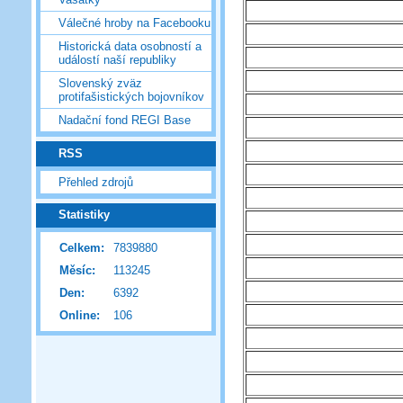
Válečné hroby na Facebooku
Historická data osobností a
událostí naší republiky
Slovenský zväz
protifašistických bojovníkov
Nadační fond REGI Base
RSS
Přehled zdrojů
Statistiky
Celkem:
7839880
Měsíc:
113245
Den:
6392
Online:
106