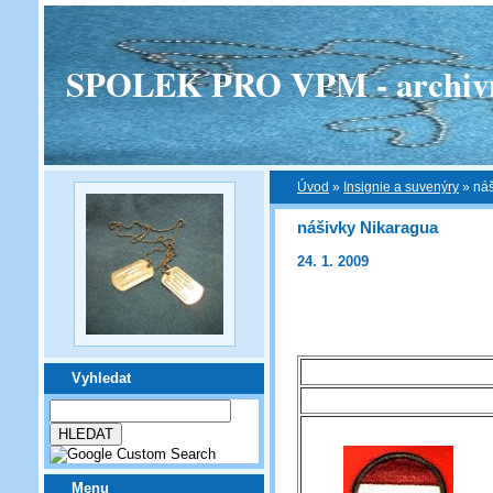
SPOLEK PRO VPM - archivní v
Úvod
»
Insignie a suvenýry
»
náš
nášivky Nikaragua
24. 1. 2009
Vyhledat
Menu