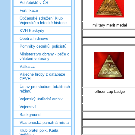
Pohřebiště v ČR
Fortifikace
Občanské sdružení Klub
Vojenské a letecké historie
military merit medal
KVH Beskydy
Oběti a hrdinové
Pomníky četníků, policistů
Ministerstvo obrany - péče o
válečné veterány
Válka.cz
Válečné hroby z databáze
CEVH
Ústav pro studium totalitních
režimů
officer cap badge
Vojenský ústřední archiv
Vojenství
Background
Vlastenecká památná místa
Klub přátel pplk. Karla
Vašátky