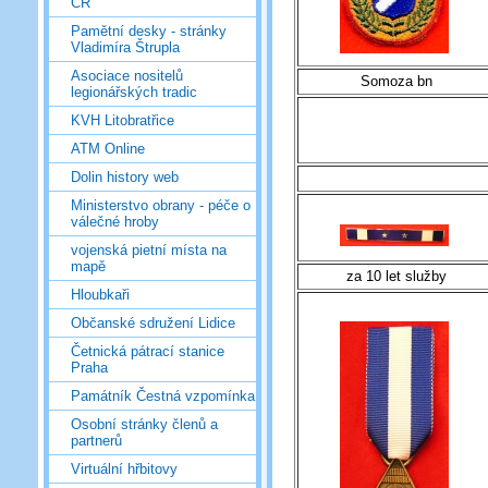
ČR
Pamětní desky - stránky
Vladimíra Štrupla
Asociace nositelů
Somoza bn
legionářských tradic
KVH Litobratřice
ATM Online
Dolin history web
Ministerstvo obrany - péče o
válečné hroby
vojenská pietní místa na
mapě
za 10 let služby
Hloubkaři
Občanské sdružení Lidice
Četnická pátrací stanice
Praha
Památník Čestná vzpomínka
Osobní stránky členů a
partnerů
Virtuální hřbitovy