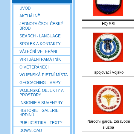
ÚVOD
AKTUÁLNĚ
JEDNOTA ČSOL ČESKÝ
HQ SSI
BROD
SEARCH - LANGUAGE
SPOLEK A KONTAKTY
VÁLEČNÍ VETERÁNI
VIRTUÁLNÍ PAMÁTNÍK
O VETERÁNECH
spojovací vojsko
VOJENSKÁ PIETNÍ MÍSTA
GEOCACHING - MAPY
VOJENSKÉ OBJEKTY A
PROSTORY
INSIGNIE A SUVENYRY
HISTORIE - GALERIE
HRDINŮ
Národní garda, zdravotní
PUBLICISTIKA - TEXTY
služba
DOWNLOAD