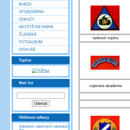
BURZA
SPONZORING
ODKAZY
NÁVŠTĚVNÍ KNIHA
ČLENSKÁ
tankové vojsko
FOTOALBUM
DISKUSE
Toplist
Mail list
vojenská akademie
Oblíbené odkazy
Sdružení válečných veteránů