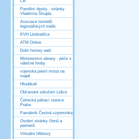
ČR
Pamětní desky - stránky
Vladimíra Štrupla
Asociace nositelů
legionářských tradic
KVH Litobratřice
ATM Online
Dolin history web
Ministerstvo obrany - péče o
válečné hroby
vojenská pietní místa na
mapě
Hloubkaři
Občanské sdružení Lidice
Četnická pátrací stanice
Praha
Památník Čestná vzpomínka
Osobní stránky členů a
partnerů
Virtuální hřbitovy