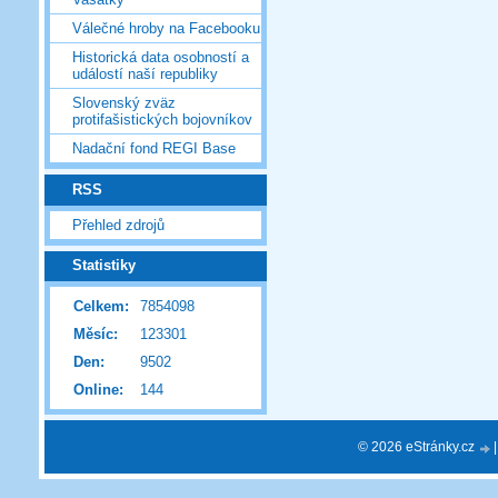
Válečné hroby na Facebooku
Historická data osobností a
událostí naší republiky
Slovenský zväz
protifašistických bojovníkov
Nadační fond REGI Base
RSS
Přehled zdrojů
Statistiky
Celkem:
7854098
Měsíc:
123301
Den:
9502
Online:
144
© 2026 eStránky.cz