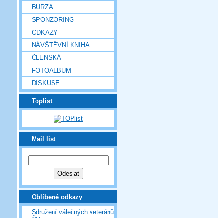
BURZA
SPONZORING
ODKAZY
NÁVŠTĚVNÍ KNIHA
ČLENSKÁ
FOTOALBUM
DISKUSE
Toplist
Mail list
Oblíbené odkazy
Sdružení válečných veteránů