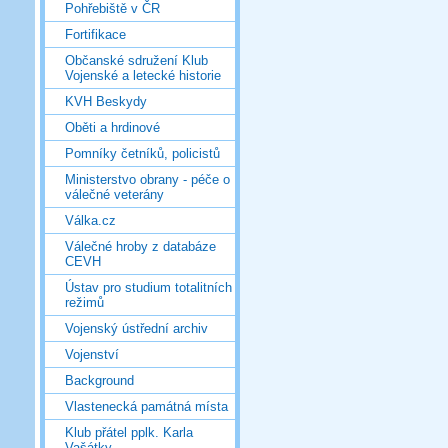
Pohřebiště v ČR
Fortifikace
Občanské sdružení Klub
Vojenské a letecké historie
KVH Beskydy
Oběti a hrdinové
Pomníky četníků, policistů
Ministerstvo obrany - péče o
válečné veterány
Válka.cz
Válečné hroby z databáze
CEVH
Ústav pro studium totalitních
režimů
Vojenský ústřední archiv
Vojenství
Background
Vlastenecká památná místa
Klub přátel pplk. Karla
Vašátky