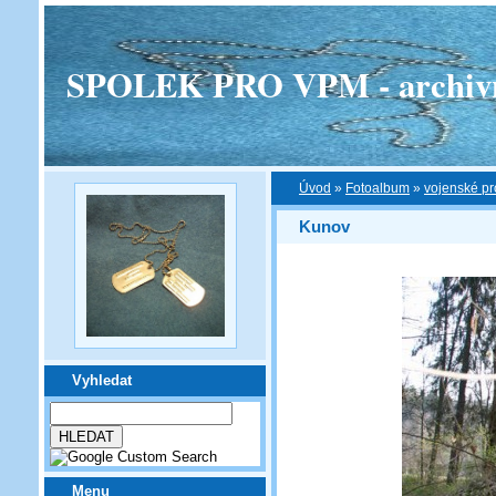
SPOLEK PRO VPM - archivní v
Úvod
»
Fotoalbum
»
vojenské pr
Kunov
Vyhledat
Menu