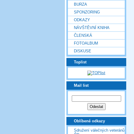
BURZA
SPONZORING
ODKAZY
NÁVŠTĚVNÍ KNIHA
ČLENSKÁ
FOTOALBUM
DISKUSE
Toplist
Mail list
Oblíbené odkazy
Sdružení válečných veteránů