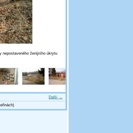
ty nepostaveného ženijního úkrytu
Další →
eřinách)