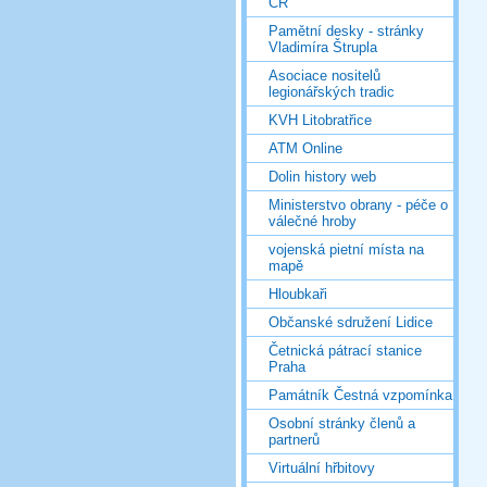
ČR
Pamětní desky - stránky
Vladimíra Štrupla
Asociace nositelů
legionářských tradic
KVH Litobratřice
ATM Online
Dolin history web
Ministerstvo obrany - péče o
válečné hroby
vojenská pietní místa na
mapě
Hloubkaři
Občanské sdružení Lidice
Četnická pátrací stanice
Praha
Památník Čestná vzpomínka
Osobní stránky členů a
partnerů
Virtuální hřbitovy