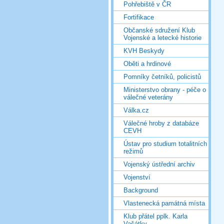
Pohřebiště v ČR
Fortifikace
Občanské sdružení Klub
Vojenské a letecké historie
KVH Beskydy
Oběti a hrdinové
Pomníky četníků, policistů
Ministerstvo obrany - péče o
válečné veterány
Válka.cz
Válečné hroby z databáze
CEVH
Ústav pro studium totalitních
režimů
Vojenský ústřední archiv
Vojenství
Background
Vlastenecká památná místa
Klub přátel pplk. Karla
Vašátky