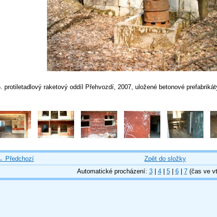
. protiletadlový raketový oddíl Přehvozdí, 2007, uložené betonové prefabriká
← Předchozí
Zpět do složky
Automatické procházení:
3
|
4
|
5
|
6
|
7
(čas ve vt