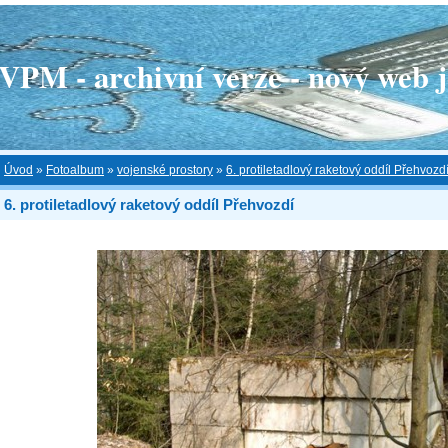
 - archivní verze - nový web je
Úvod
»
Fotoalbum
»
vojenské prostory
»
6. protiletadlový raketový oddíl Přehvozd
6. protiletadlový raketový oddíl Přehvozdí