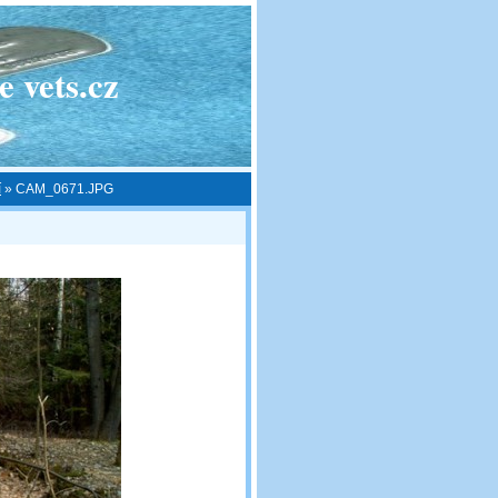
 vets.cz
í
»
CAM_0671.JPG