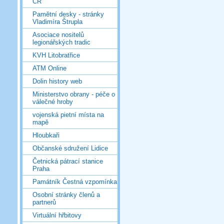
ČR
Pamětní desky - stránky
Vladimíra Štrupla
Asociace nositelů
legionářských tradic
KVH Litobratřice
ATM Online
Dolin history web
Ministerstvo obrany - péče o
válečné hroby
vojenská pietní místa na
mapě
Hloubkaři
Občanské sdružení Lidice
Četnická pátrací stanice
Praha
Památník Čestná vzpomínka
Osobní stránky členů a
partnerů
Virtuální hřbitovy