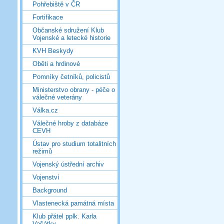
Pohřebiště v ČR
Fortifikace
Občanské sdružení Klub
Vojenské a letecké historie
KVH Beskydy
Oběti a hrdinové
Pomníky četníků, policistů
Ministerstvo obrany - péče o
válečné veterány
Válka.cz
Válečné hroby z databáze
CEVH
Ústav pro studium totalitních
režimů
Vojenský ústřední archiv
Vojenství
Background
Vlastenecká památná místa
Klub přátel pplk. Karla
Vašátky