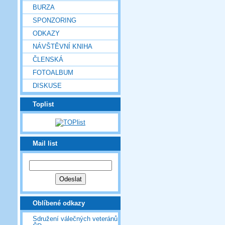
BURZA
SPONZORING
ODKAZY
NÁVŠTĚVNÍ KNIHA
ČLENSKÁ
FOTOALBUM
DISKUSE
Toplist
Mail list
Oblíbené odkazy
Sdružení válečných veteránů