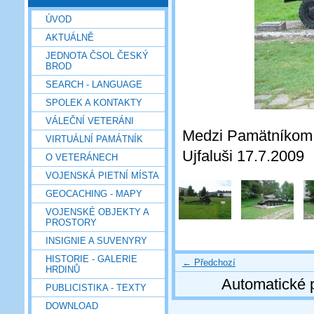
ÚVOD
AKTUÁLNĚ
JEDNOTA ČSOL ČESKÝ
BROD
SEARCH - LANGUAGE
SPOLEK A KONTAKTY
VÁLEČNÍ VETERÁNI
Medzi Pamätníkom 
VIRTUÁLNÍ PAMÁTNÍK
Ujfaluši 17.7.2009
O VETERÁNECH
VOJENSKÁ PIETNÍ MÍSTA
GEOCACHING - MAPY
VOJENSKÉ OBJEKTY A
PROSTORY
INSIGNIE A SUVENYRY
HISTORIE - GALERIE
← Předchozí
HRDINŮ
Automatické 
PUBLICISTIKA - TEXTY
DOWNLOAD