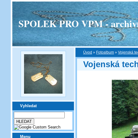
SPOLEK PRO VPM - archivní v
Úvod
»
Fotoalbum
»
Vojenská te
Vojenská tec
Vyhledat
Menu