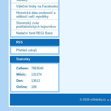
Válečné hroby na Facebooku
Historická data osobností a
událostí naší republiky
Slovenský zväz
protifašistických bojovníkov
Nadační fond REGI Base
RSS
Přehled zdrojů
Statistiky
Celkem:
7863540
Měsíc:
131374
Den:
13613
Online:
189
© 2026 eStránky.cz