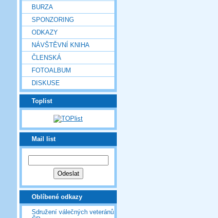
BURZA
SPONZORING
ODKAZY
NÁVŠTĚVNÍ KNIHA
ČLENSKÁ
FOTOALBUM
DISKUSE
Toplist
Mail list
Oblíbené odkazy
Sdružení válečných veteránů