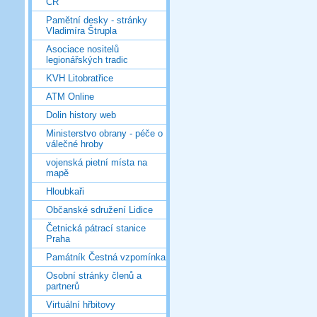
ČR
Pamětní desky - stránky
Vladimíra Štrupla
Asociace nositelů
legionářských tradic
KVH Litobratřice
ATM Online
Dolin history web
Ministerstvo obrany - péče o
válečné hroby
vojenská pietní místa na
mapě
Hloubkaři
Občanské sdružení Lidice
Četnická pátrací stanice
Praha
Památník Čestná vzpomínka
Osobní stránky členů a
partnerů
Virtuální hřbitovy