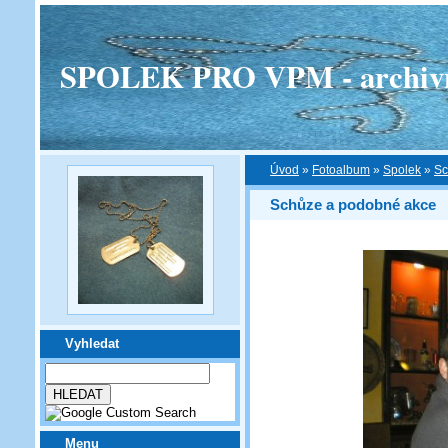
SPOLEK PRO VPM - archivní v
Úvod
»
Fotoalbum
»
Spolek
»
Sc
Schůze a podobné akce
Vyhledat
Menu