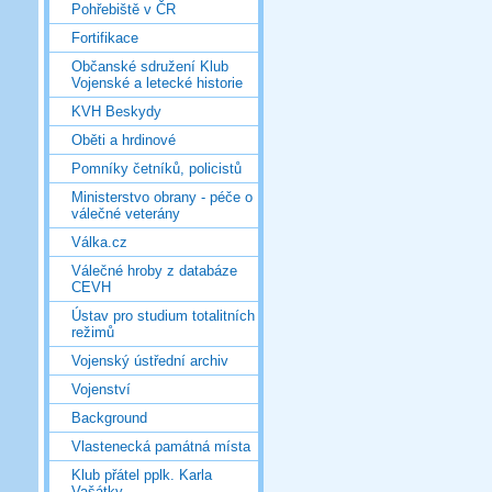
Pohřebiště v ČR
Fortifikace
Občanské sdružení Klub
Vojenské a letecké historie
KVH Beskydy
Oběti a hrdinové
Pomníky četníků, policistů
Ministerstvo obrany - péče o
válečné veterány
Válka.cz
Válečné hroby z databáze
CEVH
Ústav pro studium totalitních
režimů
Vojenský ústřední archiv
Vojenství
Background
Vlastenecká památná místa
Klub přátel pplk. Karla
Vašátky