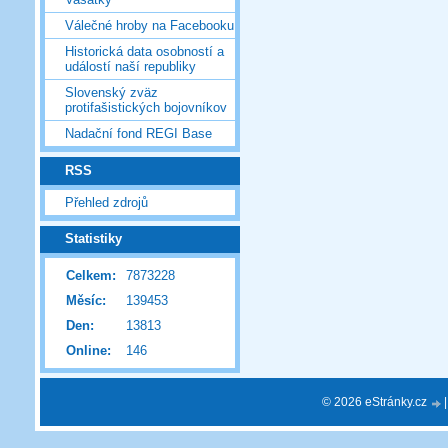
Válečné hroby na Facebooku
Historická data osobností a
událostí naší republiky
Slovenský zväz
protifašistických bojovníkov
Nadační fond REGI Base
RSS
Přehled zdrojů
Statistiky
Celkem:
7873228
Měsíc:
139453
Den:
13813
Online:
146
© 2026 eStránky.cz