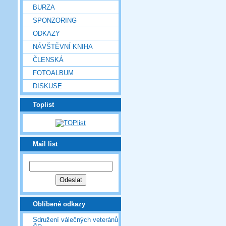
BURZA
SPONZORING
ODKAZY
NÁVŠTĚVNÍ KNIHA
ČLENSKÁ
FOTOALBUM
DISKUSE
Toplist
Mail list
Oblíbené odkazy
Sdružení válečných veteránů