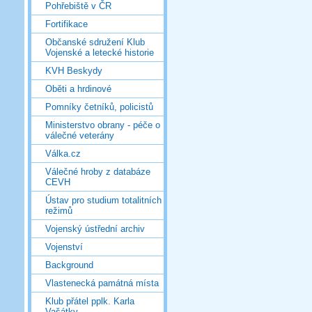
Pohřebiště v ČR
Fortifikace
Občanské sdružení Klub
Vojenské a letecké historie
KVH Beskydy
Oběti a hrdinové
Pomníky četníků, policistů
Ministerstvo obrany - péče o
válečné veterány
Válka.cz
Válečné hroby z databáze
CEVH
Ústav pro studium totalitních
režimů
Vojenský ústřední archiv
Vojenství
Background
Vlastenecká památná místa
Klub přátel pplk. Karla
Vašátky