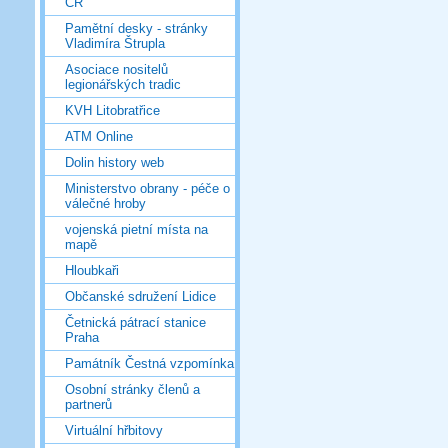
ČR
Pamětní desky - stránky
Vladimíra Štrupla
Asociace nositelů
legionářských tradic
KVH Litobratřice
ATM Online
Dolin history web
Ministerstvo obrany - péče o
válečné hroby
vojenská pietní místa na
mapě
Hloubkaři
Občanské sdružení Lidice
Četnická pátrací stanice
Praha
Památník Čestná vzpomínka
Osobní stránky členů a
partnerů
Virtuální hřbitovy