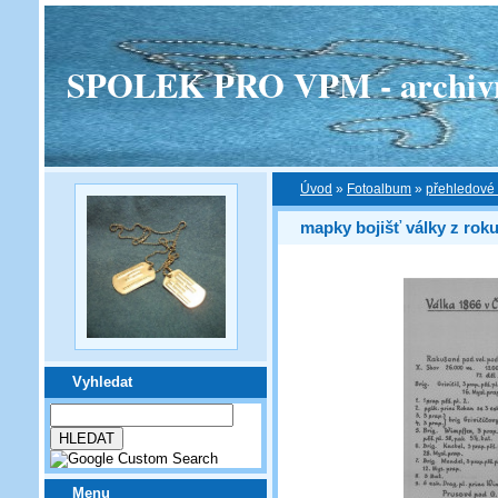
SPOLEK PRO VPM - archivní v
Úvod
»
Fotoalbum
»
přehledové
mapky bojišť války z rok
Vyhledat
Menu