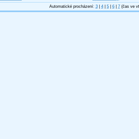
Automatické procházení:
3
|
4
|
5
|
6
|
7
(čas ve vt