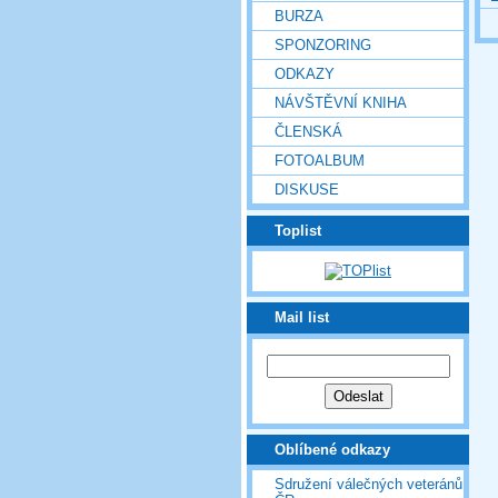
BURZA
SPONZORING
ODKAZY
NÁVŠTĚVNÍ KNIHA
ČLENSKÁ
FOTOALBUM
DISKUSE
Toplist
Mail list
Oblíbené odkazy
Sdružení válečných veteránů