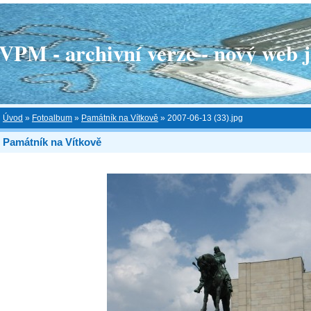
 - archivní verze - nový web je
Úvod
»
Fotoalbum
»
Památník na Vítkově
»
2007-06-13 (33).jpg
Památník na Vítkově