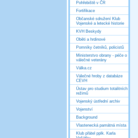
Pohřebiště v ČR
Fortifikace
Občanské sdružení Klub
Vojenské a letecké historie
KVH Beskydy
Oběti a hrdinové
Pomníky četníků, policistů
Ministerstvo obrany - péče o
válečné veterány
Válka.cz
Válečné hroby z databáze
CEVH
Ústav pro studium totalitních
režimů
Vojenský ústřední archiv
Vojenství
Background
Vlastenecká památná místa
Klub přátel pplk. Karla
Vašátky