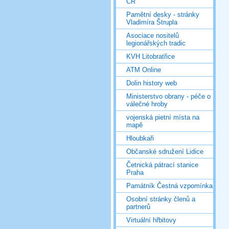
ČR
Pamětní desky - stránky
Vladimíra Štrupla
Asociace nositelů
legionářských tradic
KVH Litobratřice
ATM Online
Dolin history web
Ministerstvo obrany - péče o
válečné hroby
vojenská pietní místa na
mapě
Hloubkaři
Občanské sdružení Lidice
Četnická pátrací stanice
Praha
Památník Čestná vzpomínka
Osobní stránky členů a
partnerů
Virtuální hřbitovy