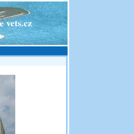
 vets.cz