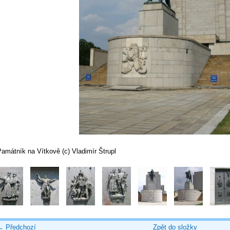
amátník na Vítkově (c) Vladimír Štrupl
← Předchozí
Zpět do složky