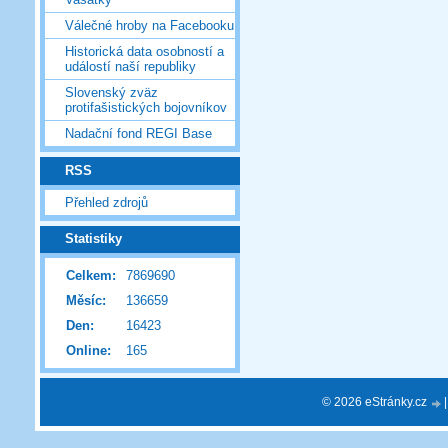
Válečné hroby na Facebooku
Historická data osobností a
událostí naší republiky
Slovenský zväz
protifašistických bojovníkov
Nadační fond REGI Base
RSS
Přehled zdrojů
Statistiky
Celkem:
7869690
Měsíc:
136659
Den:
16423
Online:
165
© 2026 eStránky.cz