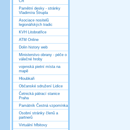
ČR
Pamětní desky - stránky
Vladimíra Štrupla
Asociace nositelů
legionářských tradic
KVH Litobratřice
ATM Online
Dolin history web
Ministerstvo obrany - péče o
válečné hroby
vojenská pietní místa na
mapě
Hloubkaři
Občanské sdružení Lidice
Četnická pátrací stanice
Praha
Památník Čestná vzpomínka
Osobní stránky členů a
partnerů
Virtuální hřbitovy