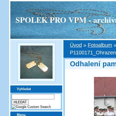
SPOLEK PRO VPM - archivní v
Úvod
»
Fotoalbum
P1100171_Ohrazeni
Odhalení pam
Vyhledat
Menu