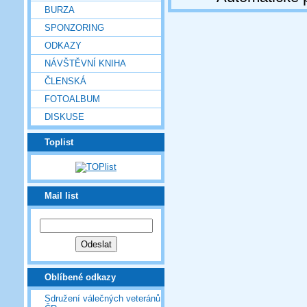
BURZA
SPONZORING
ODKAZY
NÁVŠTĚVNÍ KNIHA
ČLENSKÁ
FOTOALBUM
DISKUSE
Toplist
Mail list
Oblíbené odkazy
Sdružení válečných veteránů