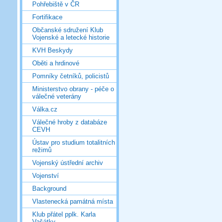
Pohřebiště v ČR
Fortifikace
Občanské sdružení Klub
Vojenské a letecké historie
KVH Beskydy
Oběti a hrdinové
Pomníky četníků, policistů
Ministerstvo obrany - péče o
válečné veterány
Válka.cz
Válečné hroby z databáze
CEVH
Ústav pro studium totalitních
režimů
Vojenský ústřední archiv
Vojenství
Background
Vlastenecká památná místa
Klub přátel pplk. Karla
Vašátky