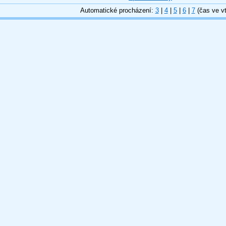
Automatické procházení:
3
|
4
|
5
|
6
|
7
(čas ve vt