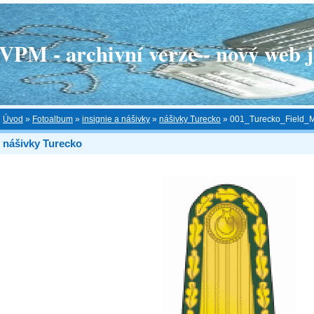
 - archivní verze - nový web je
Úvod
»
Fotoalbum
»
insignie a nášivky
»
nášivky Turecko
»
001_Turecko_Field_M
nášivky Turecko