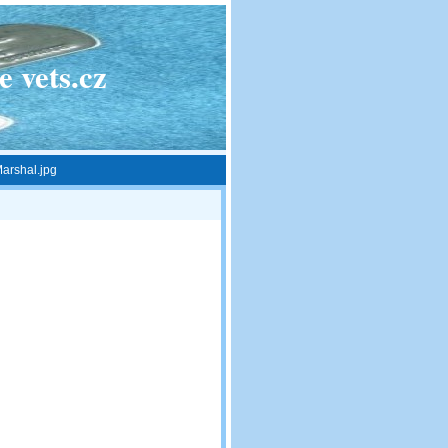
 vets.cz
arshal.jpg