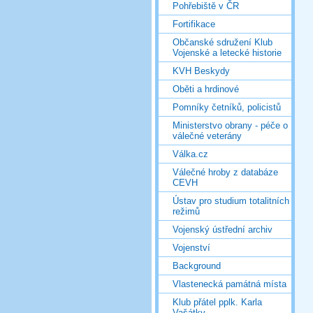
Pohřebiště v ČR
Fortifikace
Občanské sdružení Klub
Vojenské a letecké historie
KVH Beskydy
Oběti a hrdinové
Pomníky četníků, policistů
Ministerstvo obrany - péče o
válečné veterány
Válka.cz
Válečné hroby z databáze
CEVH
Ústav pro studium totalitních
režimů
Vojenský ústřední archiv
Vojenství
Background
Vlastenecká památná místa
Klub přátel pplk. Karla
Vašátky