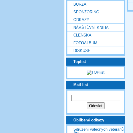
BURZA
SPONZORING
ODKAZY
NÁVŠTĚVNÍ KNIHA
ČLENSKÁ
FOTOALBUM
DISKUSE
Toplist
Mail list
Oblíbené odkazy
Sdružení válečných veteránů