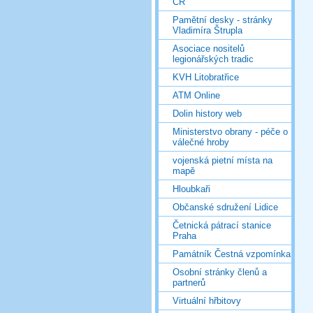
ČR
Pamětní desky - stránky
Vladimíra Štrupla
Asociace nositelů
legionářských tradic
KVH Litobratřice
ATM Online
Dolin history web
Ministerstvo obrany - péče o
válečné hroby
vojenská pietní místa na
mapě
Hloubkaři
Občanské sdružení Lidice
Četnická pátrací stanice
Praha
Památník Čestná vzpomínka
Osobní stránky členů a
partnerů
Virtuální hřbitovy