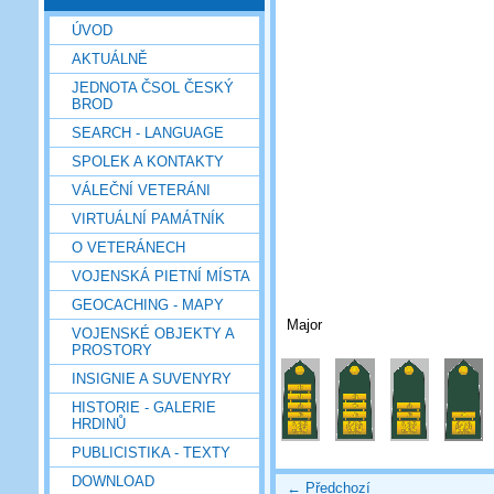
ÚVOD
AKTUÁLNĚ
JEDNOTA ČSOL ČESKÝ
BROD
SEARCH - LANGUAGE
SPOLEK A KONTAKTY
VÁLEČNÍ VETERÁNI
VIRTUÁLNÍ PAMÁTNÍK
O VETERÁNECH
VOJENSKÁ PIETNÍ MÍSTA
GEOCACHING - MAPY
Major
VOJENSKÉ OBJEKTY A
PROSTORY
INSIGNIE A SUVENYRY
HISTORIE - GALERIE
HRDINŮ
PUBLICISTIKA - TEXTY
DOWNLOAD
← Předchozí