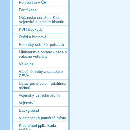
Pohřebiště v ČR
Fortifikace
Občanské sdružení Klub
Vojenské a letecké historie
KVH Beskydy
Oběti a hrdinové
Pomníky četníků, policistů
Ministerstvo obrany - péče o
válečné veterány
Válka.cz
Válečné hroby z databáze
CEVH
Ústav pro studium totalitních
režimů
Vojenský ústřední archiv
Vojenství
Background
Vlastenecká památná místa
Klub přátel pplk. Karla
Vašátky