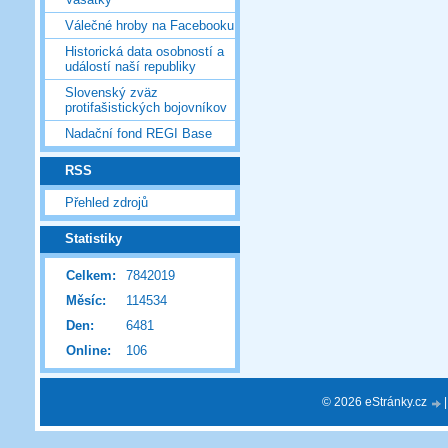
Válečné hroby na Facebooku
Historická data osobností a
událostí naší republiky
Slovenský zväz
protifašistických bojovníkov
Nadační fond REGI Base
RSS
Přehled zdrojů
Statistiky
Celkem:
7842019
Měsíc:
114534
Den:
6481
Online:
106
© 2026 eStránky.cz