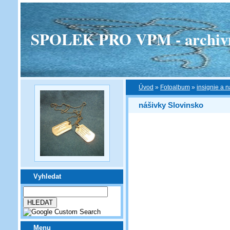
SPOLEK PRO VPM - archivní v
Úvod
»
Fotoalbum
»
insignie a n
nášivky Slovinsko
Vyhledat
Menu