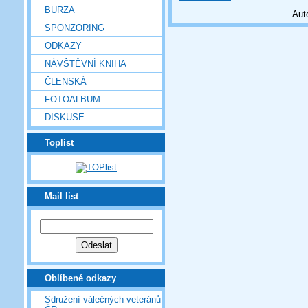
BURZA
Aut
SPONZORING
ODKAZY
NÁVŠTĚVNÍ KNIHA
ČLENSKÁ
FOTOALBUM
DISKUSE
Toplist
Mail list
Oblíbené odkazy
Sdružení válečných veteránů