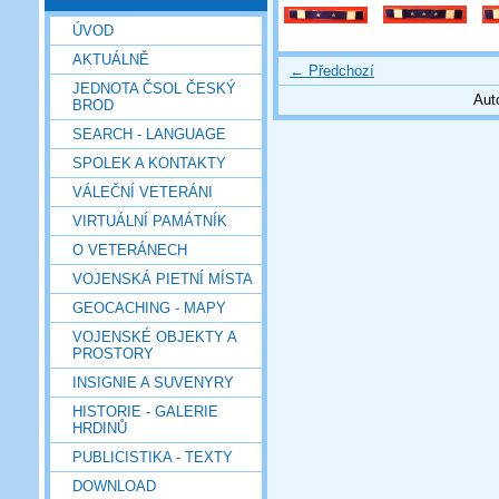
ÚVOD
AKTUÁLNĚ
← Předchozí
JEDNOTA ČSOL ČESKÝ
Aut
BROD
SEARCH - LANGUAGE
SPOLEK A KONTAKTY
VÁLEČNÍ VETERÁNI
VIRTUÁLNÍ PAMÁTNÍK
O VETERÁNECH
VOJENSKÁ PIETNÍ MÍSTA
GEOCACHING - MAPY
VOJENSKÉ OBJEKTY A
PROSTORY
INSIGNIE A SUVENYRY
HISTORIE - GALERIE
HRDINŮ
PUBLICISTIKA - TEXTY
DOWNLOAD