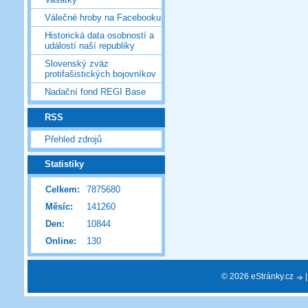
Válečné hroby na Facebooku
Historická data osobností a
událostí naší republiky
Slovenský zväz
protifašistických bojovníkov
Nadační fond REGI Base
RSS
Přehled zdrojů
Statistiky
Celkem:
7875680
Měsíc:
141260
Den:
10844
Online:
130
© 2026 eStránky.cz