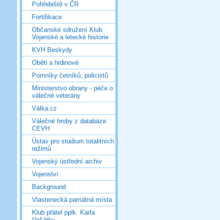
Pohřebiště v ČR
Fortifikace
Občanské sdružení Klub
Vojenské a letecké historie
KVH Beskydy
Oběti a hrdinové
Pomníky četníků, policistů
Ministerstvo obrany - péče o
válečné veterány
Válka.cz
Válečné hroby z databáze
CEVH
Ústav pro studium totalitních
režimů
Vojenský ústřední archiv
Vojenství
Background
Vlastenecká památná místa
Klub přátel pplk. Karla
Vašátky