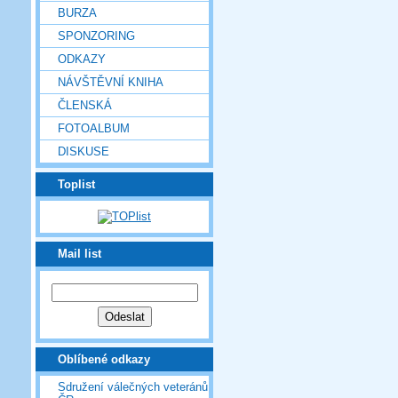
BURZA
SPONZORING
ODKAZY
NÁVŠTĚVNÍ KNIHA
ČLENSKÁ
FOTOALBUM
DISKUSE
Toplist
Mail list
Oblíbené odkazy
Sdružení válečných veteránů