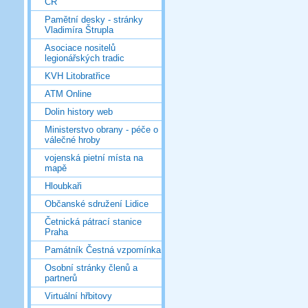
ČR
Pamětní desky - stránky
Vladimíra Štrupla
Asociace nositelů
legionářských tradic
KVH Litobratřice
ATM Online
Dolin history web
Ministerstvo obrany - péče o
válečné hroby
vojenská pietní místa na
mapě
Hloubkaři
Občanské sdružení Lidice
Četnická pátrací stanice
Praha
Památník Čestná vzpomínka
Osobní stránky členů a
partnerů
Virtuální hřbitovy