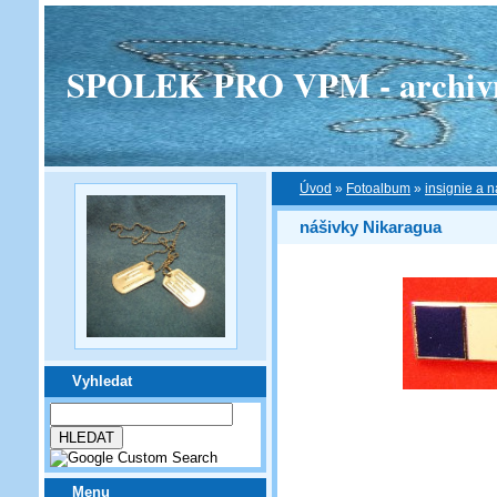
SPOLEK PRO VPM - archivní v
Úvod
»
Fotoalbum
»
insignie a n
nášivky Nikaragua
Vyhledat
Menu