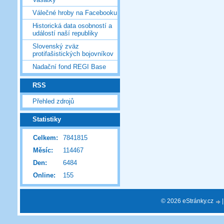
Válečné hroby na Facebooku
Historická data osobností a
událostí naší republiky
Slovenský zväz
protifašistických bojovníkov
Nadační fond REGI Base
RSS
Přehled zdrojů
Statistiky
Celkem:
7841815
Měsíc:
114467
Den:
6484
Online:
155
© 2026 eStránky.cz