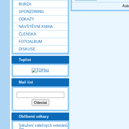
BURZA
Aut
SPONZORING
ODKAZY
NÁVŠTĚVNÍ KNIHA
ČLENSKÁ
FOTOALBUM
DISKUSE
Toplist
Mail list
Oblíbené odkazy
Sdružení válečných veteránů