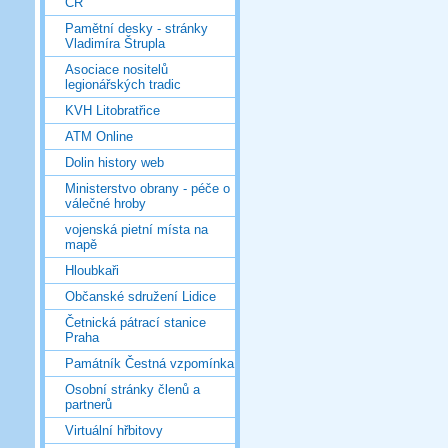
ČR
Pamětní desky - stránky
Vladimíra Štrupla
Asociace nositelů
legionářských tradic
KVH Litobratřice
ATM Online
Dolin history web
Ministerstvo obrany - péče o
válečné hroby
vojenská pietní místa na
mapě
Hloubkaři
Občanské sdružení Lidice
Četnická pátrací stanice
Praha
Památník Čestná vzpomínka
Osobní stránky členů a
partnerů
Virtuální hřbitovy