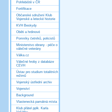
Pohřebiště v ČR
Fortifikace
Občanské sdružení Klub
Vojenské a letecké historie
KVH Beskydy
Oběti a hrdinové
Pomníky četníků, policistů
Ministerstvo obrany - péče o
válečné veterány
Válka.cz
Válečné hroby z databáze
CEVH
Ústav pro studium totalitních
režimů
Vojenský ústřední archiv
Vojenství
Background
Vlastenecká památná místa
Klub přátel pplk. Karla
Vašátky