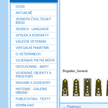
ÚVOD
AKTUÁLNĚ
JEDNOTA ČSOL ČESKÝ
BROD
SEARCH - LANGUAGE
SPOLEK A KONTAKTY
VÁLEČNÍ VETERÁNI
VIRTUÁLNÍ PAMÁTNÍK
O VETERÁNECH
VOJENSKÁ PIETNÍ MÍSTA
GEOCACHING - MAPY
Brigadier_General.
VOJENSKÉ OBJEKTY A
PROSTORY
INSIGNIE A SUVENYRY
HISTORIE - GALERIE
HRDINŮ
PUBLICISTIKA - TEXTY
DOWNLOAD
← Předchozí