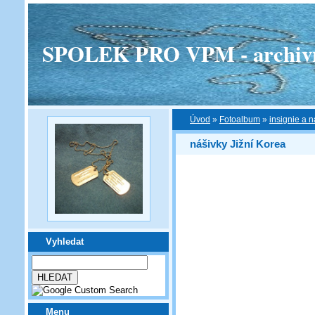
SPOLEK PRO VPM - archivní v
Úvod
»
Fotoalbum
»
insignie a n
nášivky Jižní Korea
Vyhledat
Menu