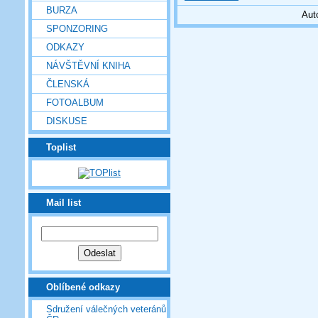
BURZA
Aut
SPONZORING
ODKAZY
NÁVŠTĚVNÍ KNIHA
ČLENSKÁ
FOTOALBUM
DISKUSE
Toplist
Mail list
Oblíbené odkazy
Sdružení válečných veteránů