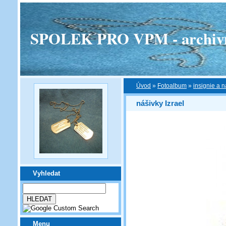
SPOLEK PRO VPM - archivní v
Úvod
»
Fotoalbum
»
insignie a n
nášivky Izrael
Vyhledat
Menu