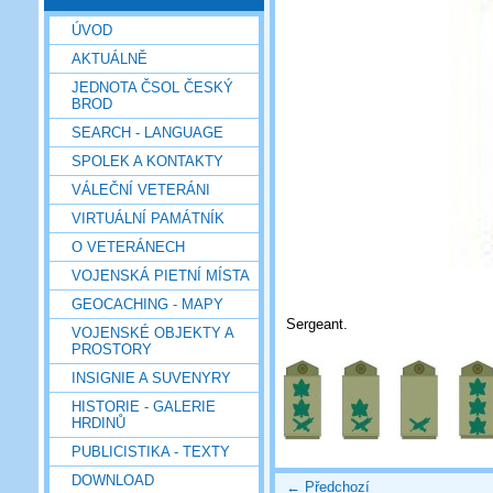
ÚVOD
AKTUÁLNĚ
JEDNOTA ČSOL ČESKÝ
BROD
SEARCH - LANGUAGE
SPOLEK A KONTAKTY
VÁLEČNÍ VETERÁNI
VIRTUÁLNÍ PAMÁTNÍK
O VETERÁNECH
VOJENSKÁ PIETNÍ MÍSTA
GEOCACHING - MAPY
Sergeant.
VOJENSKÉ OBJEKTY A
PROSTORY
INSIGNIE A SUVENYRY
HISTORIE - GALERIE
HRDINŮ
PUBLICISTIKA - TEXTY
DOWNLOAD
← Předchozí