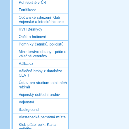
Pohřebiště v ČR
Fortifikace
Občanské sdružení Klub
Vojenské a letecké historie
KVH Beskydy
Oběti a hrdinové
Pomníky četníků, policistů
Ministerstvo obrany - péče o
válečné veterány
Válka.cz
Válečné hroby z databáze
CEVH
Ústav pro studium totalitních
režimů
Vojenský ústřední archiv
Vojenství
Background
Vlastenecká památná místa
Klub přátel pplk. Karla
Vašátky