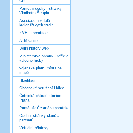
ČR
Pamětní desky - stránky
Vladimíra Štrupla
Asociace nositelů
legionářských tradic
KVH Litobratřice
ATM Online
Dolin history web
Ministerstvo obrany - péče o
válečné hroby
vojenská pietní místa na
mapě
Hloubkaři
Občanské sdružení Lidice
Četnická pátrací stanice
Praha
Památník Čestná vzpomínka
Osobní stránky členů a
partnerů
Virtuální hřbitovy