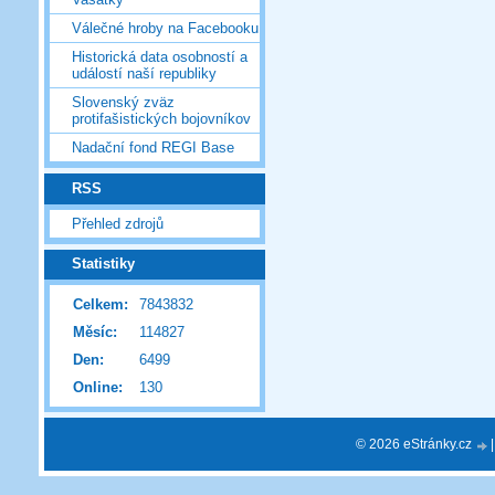
Válečné hroby na Facebooku
Historická data osobností a
událostí naší republiky
Slovenský zväz
protifašistických bojovníkov
Nadační fond REGI Base
RSS
Přehled zdrojů
Statistiky
Celkem:
7843832
Měsíc:
114827
Den:
6499
Online:
130
© 2026 eStránky.cz