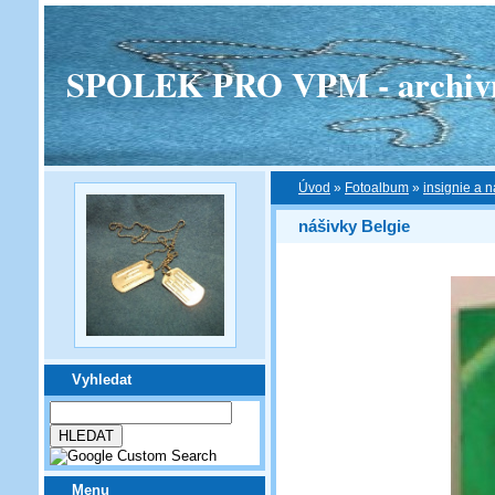
SPOLEK PRO VPM - archivní v
Úvod
»
Fotoalbum
»
insignie a n
nášivky Belgie
Vyhledat
Menu