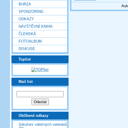
BURZA
Aut
SPONZORING
ODKAZY
NÁVŠTĚVNÍ KNIHA
ČLENSKÁ
FOTOALBUM
DISKUSE
Toplist
Mail list
Oblíbené odkazy
Sdružení válečných veteránů