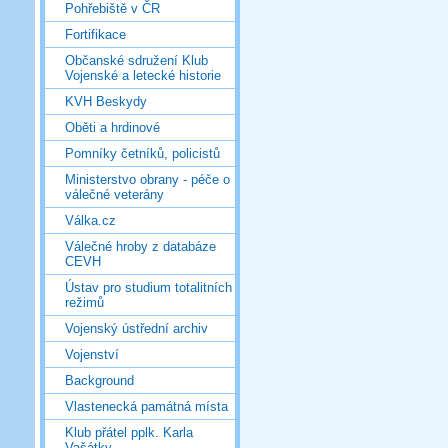
Pohřebiště v ČR
Fortifikace
Občanské sdružení Klub
Vojenské a letecké historie
KVH Beskydy
Oběti a hrdinové
Pomníky četníků, policistů
Ministerstvo obrany - péče o
válečné veterány
Válka.cz
Válečné hroby z databáze
CEVH
Ústav pro studium totalitních
režimů
Vojenský ústřední archiv
Vojenství
Background
Vlastenecká památná místa
Klub přátel pplk. Karla
Vašátky