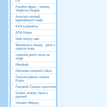
ČR
Pamětní desky - stránky
Vladimíra Štrupla
Asociace nositelů
legionářských tradic
KVH Litobratřice
ATM Online
Dolin history web
Ministerstvo obrany - péče o
válečné hroby
vojenská pietní místa na
mapě
Hloubkaři
Občanské sdružení Lidice
Četnická pátrací stanice
Praha
Památník Čestná vzpomínka
Osobní stránky členů a
partnerů
Virtuální hřbitovy