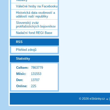
Válečné hroby na Facebooku
Historická data osobností a
událostí naší republiky
Slovenský zväz
protifašistických bojovníkov
Nadační fond REGI Base
RSS
Přehled zdrojů
Statistiky
Celkem:
7863779
Měsíc:
131553
Den:
13707
Online:
225
© 2026 eStránky.cz