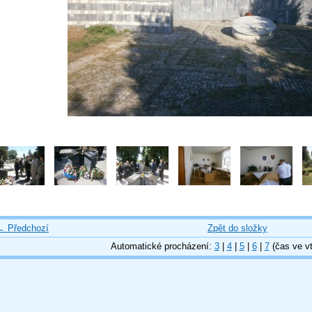
← Předchozí
Zpět do složky
Automatické procházení:
3
|
4
|
5
|
6
|
7
(čas ve vt