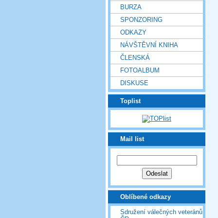
BURZA
SPONZORING
ODKAZY
NÁVŠTĚVNÍ KNIHA
ČLENSKÁ
FOTOALBUM
DISKUSE
Toplist
Mail list
Oblíbené odkazy
Sdružení válečných veteránů