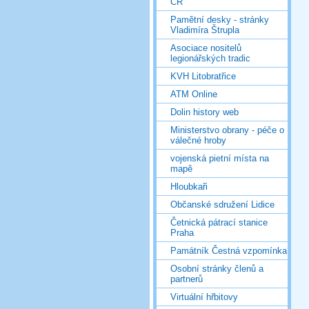
ČR
Pamětní desky - stránky
Vladimíra Štrupla
Asociace nositelů
legionářských tradic
KVH Litobratřice
ATM Online
Dolin history web
Ministerstvo obrany - péče o
válečné hroby
vojenská pietní místa na
mapě
Hloubkaři
Občanské sdružení Lidice
Četnická pátrací stanice
Praha
Památník Čestná vzpomínka
Osobní stránky členů a
partnerů
Virtuální hřbitovy