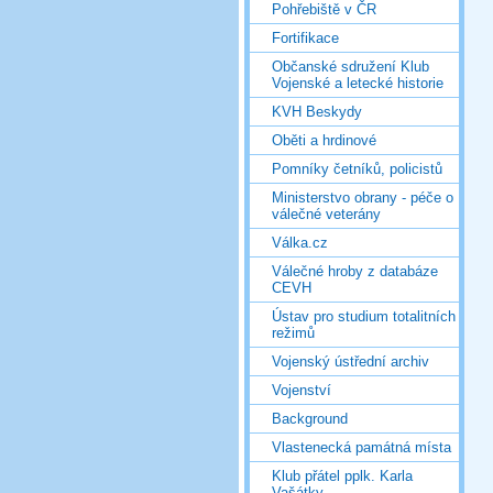
Pohřebiště v ČR
Fortifikace
Občanské sdružení Klub
Vojenské a letecké historie
KVH Beskydy
Oběti a hrdinové
Pomníky četníků, policistů
Ministerstvo obrany - péče o
válečné veterány
Válka.cz
Válečné hroby z databáze
CEVH
Ústav pro studium totalitních
režimů
Vojenský ústřední archiv
Vojenství
Background
Vlastenecká památná místa
Klub přátel pplk. Karla
Vašátky