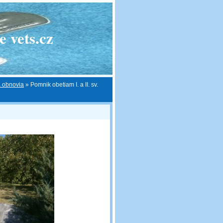
 vets.cz
 obnovia
»
Pomnik obetiam I. a II. sv.