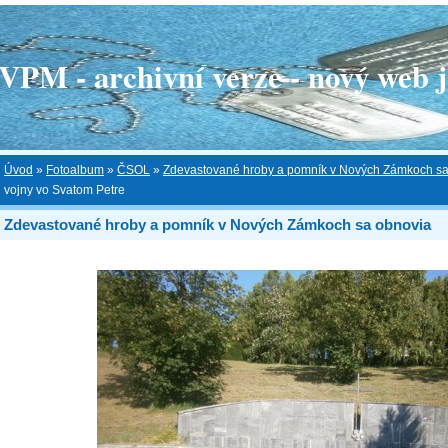
 - archivní verze - nový web je
Úvod
»
Fotoalbum
»
ČSOL
»
Zdevastované hroby a pomník v Nových Zámkoch sa
vojny vo Svatom Petre
Zdevastované hroby a pomník v Nových Zámkoch sa obnovia