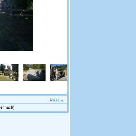
Další →
eřinách)