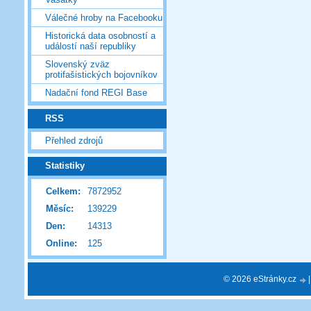
Válečné hroby na Facebooku
Historická data osobností a
událostí naší republiky
Slovenský zväz
protifašistických bojovníkov
Nadační fond REGI Base
RSS
Přehled zdrojů
Statistiky
Celkem:
7872952
Měsíc:
139229
Den:
14313
Online:
125
© 2026 eStránky.cz