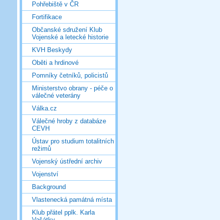
Pohřebiště v ČR
Fortifikace
Občanské sdružení Klub
Vojenské a letecké historie
KVH Beskydy
Oběti a hrdinové
Pomníky četníků, policistů
Ministerstvo obrany - péče o
válečné veterány
Válka.cz
Válečné hroby z databáze
CEVH
Ústav pro studium totalitních
režimů
Vojenský ústřední archiv
Vojenství
Background
Vlastenecká památná místa
Klub přátel pplk. Karla
Vašátky