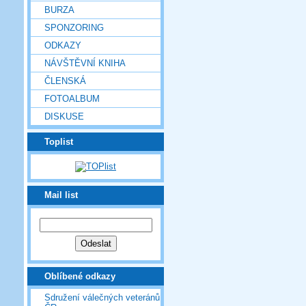
BURZA
SPONZORING
ODKAZY
NÁVŠTĚVNÍ KNIHA
ČLENSKÁ
FOTOALBUM
DISKUSE
Toplist
Mail list
Oblíbené odkazy
Sdružení válečných veteránů