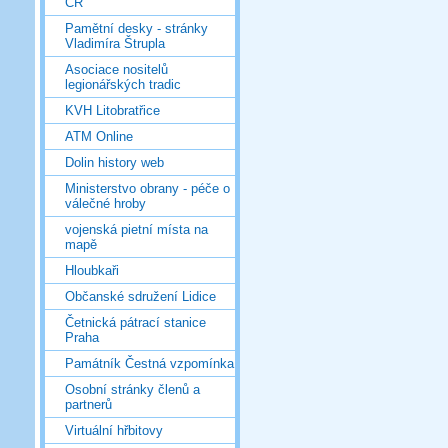
ČR
Pamětní desky - stránky
Vladimíra Štrupla
Asociace nositelů
legionářských tradic
KVH Litobratřice
ATM Online
Dolin history web
Ministerstvo obrany - péče o
válečné hroby
vojenská pietní místa na
mapě
Hloubkaři
Občanské sdružení Lidice
Četnická pátrací stanice
Praha
Památník Čestná vzpomínka
Osobní stránky členů a
partnerů
Virtuální hřbitovy