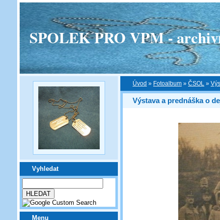
SPOLEK PRO VPM - archivní v
Úvod
»
Fotoalbum
»
ČSOL
»
Výs
Výstava a prednáška o de
Vyhledat
Menu