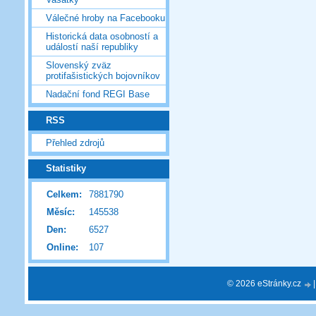
Válečné hroby na Facebooku
Historická data osobností a
událostí naší republiky
Slovenský zväz
protifašistických bojovníkov
Nadační fond REGI Base
RSS
Přehled zdrojů
Statistiky
Celkem:
7881790
Měsíc:
145538
Den:
6527
Online:
107
© 2026 eStránky.cz