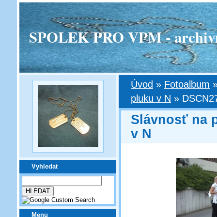
SPOLEK PRO VPM - archivní v
Úvod
»
Fotoalbum
pluku v N
»
DSCN27
Slávnosť na 
v N
Vyhledat
Menu