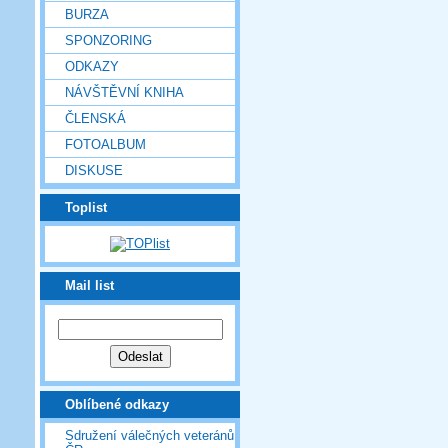
BURZA
SPONZORING
ODKAZY
NÁVŠTĚVNÍ KNIHA
ČLENSKÁ
FOTOALBUM
DISKUSE
Toplist
Mail list
Oblíbené odkazy
Sdružení válečných veteránů