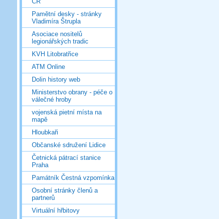
ČR
Pamětní desky - stránky
Vladimíra Štrupla
Asociace nositelů
legionářských tradic
KVH Litobratřice
ATM Online
Dolin history web
Ministerstvo obrany - péče o
válečné hroby
vojenská pietní místa na
mapě
Hloubkaři
Občanské sdružení Lidice
Četnická pátrací stanice
Praha
Památník Čestná vzpomínka
Osobní stránky členů a
partnerů
Virtuální hřbitovy