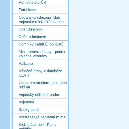
Pohřebiště v ČR
Fortifikace
Občanské sdružení Klub
Vojenské a letecké historie
KVH Beskydy
Oběti a hrdinové
Pomníky četníků, policistů
Ministerstvo obrany - péče o
válečné veterány
Válka.cz
Válečné hroby z databáze
CEVH
Ústav pro studium totalitních
režimů
Vojenský ústřední archiv
Vojenství
Background
Vlastenecká památná místa
Klub přátel pplk. Karla
Vašátky