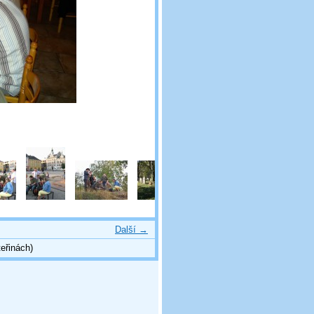
Další →
eřinách)