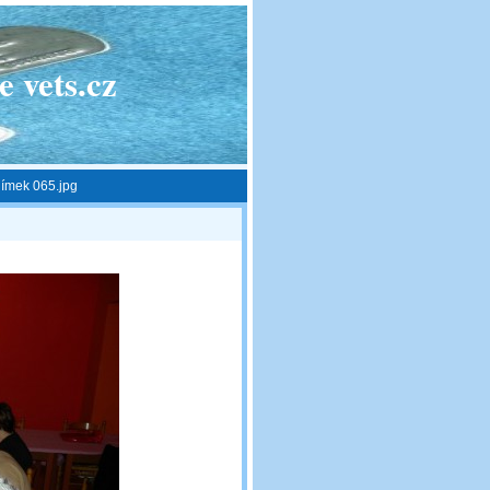
 vets.cz
ímek 065.jpg