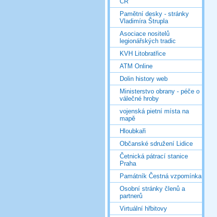
ČR
Pamětní desky - stránky
Vladimíra Štrupla
Asociace nositelů
legionářských tradic
KVH Litobratřice
ATM Online
Dolin history web
Ministerstvo obrany - péče o
válečné hroby
vojenská pietní místa na
mapě
Hloubkaři
Občanské sdružení Lidice
Četnická pátrací stanice
Praha
Památník Čestná vzpomínka
Osobní stránky členů a
partnerů
Virtuální hřbitovy