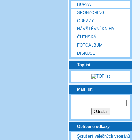
BURZA
SPONZORING
ODKAZY
NÁVŠTĚVNÍ KNIHA
ČLENSKÁ
FOTOALBUM
DISKUSE
Toplist
Mail list
Oblíbené odkazy
Sdružení válečných veteránů