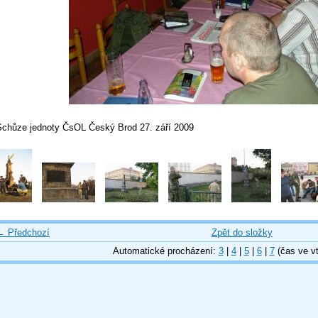
Schůze jednoty ČsOL Český Brod 27. září 2009
← Předchozí
Zpět do složky
Automatické procházení:
3
|
4
|
5
|
6
|
7
(čas ve vt