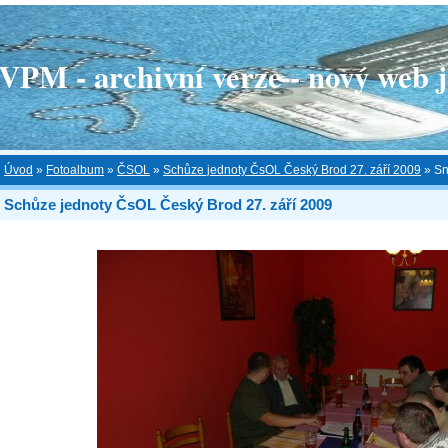
 - archivní verze - nový web je
Úvod
»
Fotoalbum
»
ČSOL
»
Schůze jednoty ČsOL Český Brod 27. září 2009
»
Sn
Schůze jednoty ČsOL Český Brod 27. září 2009