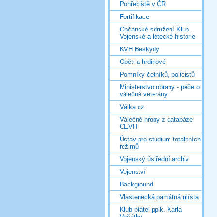
Pohřebiště v ČR
Fortifikace
Občanské sdružení Klub
Vojenské a letecké historie
KVH Beskydy
Oběti a hrdinové
Pomníky četníků, policistů
Ministerstvo obrany - péče o
válečné veterány
Válka.cz
Válečné hroby z databáze
CEVH
Ústav pro studium totalitních
režimů
Vojenský ústřední archiv
Vojenství
Background
Vlastenecká památná místa
Klub přátel pplk. Karla
Vašátky