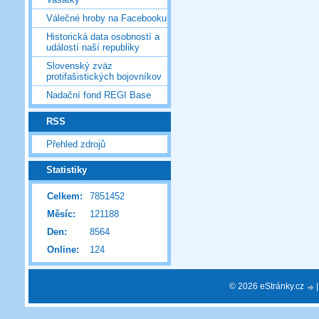
Válečné hroby na Facebooku
Historická data osobností a
událostí naší republiky
Slovenský zväz
protifašistických bojovníkov
Nadační fond REGI Base
RSS
Přehled zdrojů
Statistiky
Celkem:
7851452
Měsíc:
121188
Den:
8564
Online:
124
© 2026 eStránky.cz