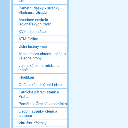
ČR
Pamětní desky - stránky
Vladimíra Štrupla
Asociace nositelů
legionářských tradic
KVH Litobratřice
ATM Online
Dolin history web
Ministerstvo obrany - péče o
válečné hroby
vojenská pietní místa na
mapě
Hloubkaři
Občanské sdružení Lidice
Četnická pátrací stanice
Praha
Památník Čestná vzpomínka
Osobní stránky členů a
partnerů
Virtuální hřbitovy