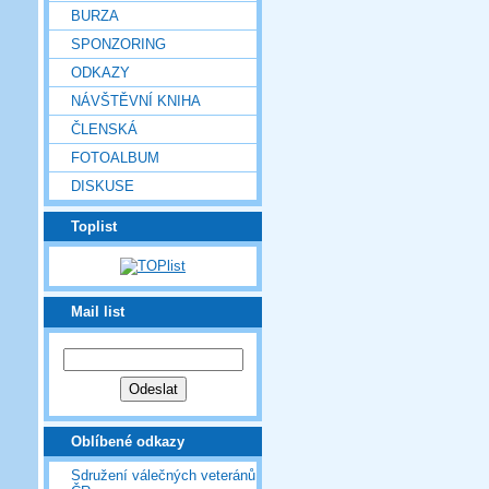
BURZA
SPONZORING
ODKAZY
NÁVŠTĚVNÍ KNIHA
ČLENSKÁ
FOTOALBUM
DISKUSE
Toplist
Mail list
Oblíbené odkazy
Sdružení válečných veteránů