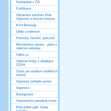
Pohřebiště v ČR
Fortifikace
Občanské sdružení Klub
Vojenské a letecké historie
KVH Beskydy
Oběti a hrdinové
Pomníky četníků, policistů
Ministerstvo obrany - péče o
válečné veterány
Válka.cz
Válečné hroby z databáze
CEVH
Ústav pro studium totalitních
režimů
Vojenský ústřední archiv
Vojenství
Background
Vlastenecká památná místa
Klub přátel pplk. Karla
Vašátky