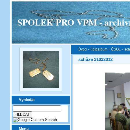
SPOLEK PRO VPM - archivní v
Úvod
»
Fotoalbum
»
ČSOL
»
sc
schůze 31032012
Vyhledat
Menu